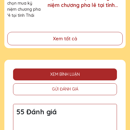
niệm chương pha lê tại tỉnh
- Tri ân, thay lời cảm ơn gửi đến những cá nhân, tổ chức
đã cống hiến, đóng góp cho doanh nghiệp, cho cộng
Thái Nguyên
đồng
Xem tất cả
XEM BÌNH LUẬN
GỬI ĐÁNH GIÁ
55 Đánh giá