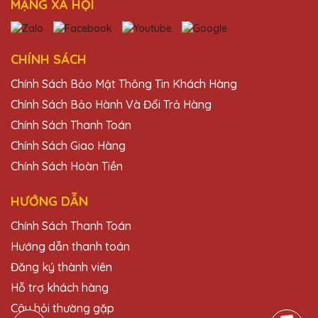
MẠNG XÃ HỘI
Ngô Thị Tâm
27/11/2025
CHÍNH SÁCH
Mình đã đặt làm cúp pha lê tại Quà Tặng
Chính Sách Bảo Mật Thông Tin Khách Hàng
Pha Lê QTG cho lễ trao giải của công ty và
rất ấn tượng với thiết kế và chất lượng. Giá
Chính Sách Bảo Hành Và Đổi Trả Hàng
cả lại rất hợp lý nữa!
Chính Sách Thanh Toán
Chính Sách Giao Hàng
Vũ Văn Thành
Chính Sách Hoàn Tiền
27/11/2025
HƯỚNG DẪN
Cúp pha lê từ Quà Tặng Pha Lê QTG không
Chính Sách Thanh Toán
chỉ đẹp mà còn mang lại giá trị tinh thần lớn
cho người nhận. Sẽ tiếp tục hợp tác dài lâu
Hướng dẫn thanh toán
với công ty.
Đăng ký thành viên
Hỗ trợ khách hàng
Đỗ Văn Nam
Câu hỏi thường gặp