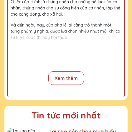
Chiếc cúp chính là chứng nhận cho những nỗ lực của cá
nhân, chứng nhận cho sự cống hiến của cá nhân, tập thể
cho cộng đồng, cho xã hội.
Và đến ngày nay, cúp pha lê lại càng trở thành một
tặng phẩm ý nghĩa, được lựa chọn nhiều nhất mỗi khi có
sự kiện, cuộc thi hay hội thảo.
Với kinh nghiệm 15 năm trong nghề, cùng với đội thợ
mài, đội ngũ thiết kế chuyên nghiệp, chúng tôi tự tin
mang đến khách hàng những sản phẩm chất lượng,
đường nét tinh tế, nội dung, họa tiết rõ nét, bền màu.
Xem thêm
Quy trình sản xuất
Bước 1:
Tiếp nhận yêu cầu khách hàng
Bước 2:
Bộ phận thiết kế vẽ phác họa
Tin tức mới nhất
Bước 3:
Gửi bản vẽ, báo giá khách duyệt
Bước 4:
Xưởng sản xuất chế tác sản phẩm
Tại sao nên chọn mua biểu