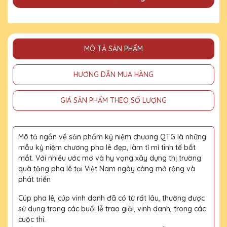
MÔ TẢ SẢN PHẨM
HƯỚNG DẪN MUA HÀNG
GIÁ SẢN PHẨM THEO SỐ LƯỢNG
Mô tả ngắn về sản phẩm kỷ niệm chương QTG là những
mẫu kỷ niệm chương pha lê đẹp, làm tỉ mỉ tinh tế bắt
mắt. Với nhiều ước mơ và hy vọng xây dựng thị trường
quà tặng pha lê tại Việt Nam ngày càng mở rộng và
phát triển
Cúp pha lê, cúp vinh danh đã có từ rất lâu, thường được
sử dụng trong các buổi lễ trao giải, vinh danh, trong các
cuộc thi.