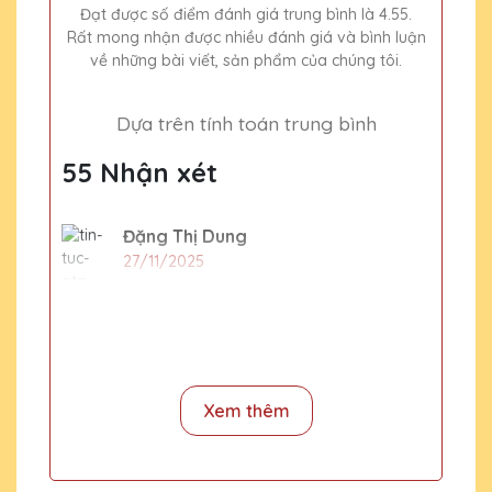
Đạt được số điểm đánh giá trung bình là 4.55.
Rất mong nhận được nhiều đánh giá và bình luận
về những bài viết, sản phẩm của chúng tôi.
Dựa trên tính toán trung bình
55 Nhận xét
Đặng Thị Dung
27/11/2025
15 chiếc cúp pha lê tặng nhân viên xuất
sắc cuối năm thì phải đặt hàng trước bao
lâu
Xem thêm
CSKH Pha Lê Hà Nội
2020-01-01
Dịp cuối năm rất nhiều đơn hàng và