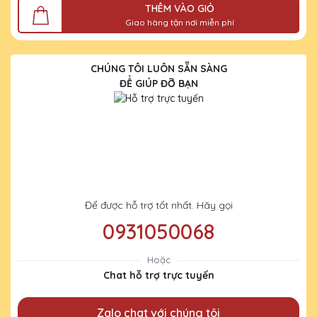
THÊM VÀO GIỎ
Giao hàng tận nơi miễn phí
CHÚNG TÔI LUÔN SẴN SÀNG
ĐỂ GIÚP ĐỠ BẠN
Để được hỗ trợ tốt nhất. Hãy gọi
0931050068
Hoặc
Chat hỗ trợ trực tuyến
Zalo chat với chúng tôi