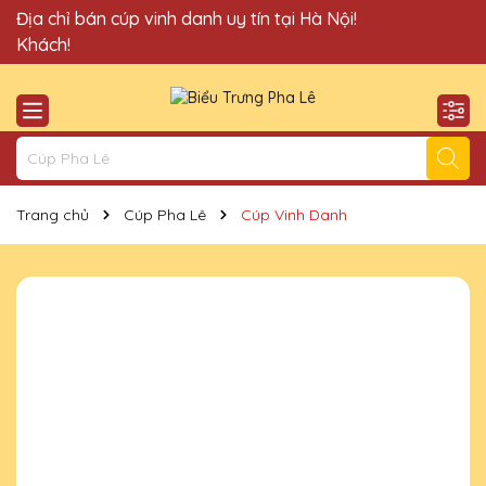
Quà Tặng Cúp Pha Lê Vinh Danh An Thảo xin chào Quý
Địa chỉ bán cúp vinh danh uy tín tại Hà Nội!
Khách!
Trang chủ
Cúp Pha Lê
Cúp Vinh Danh