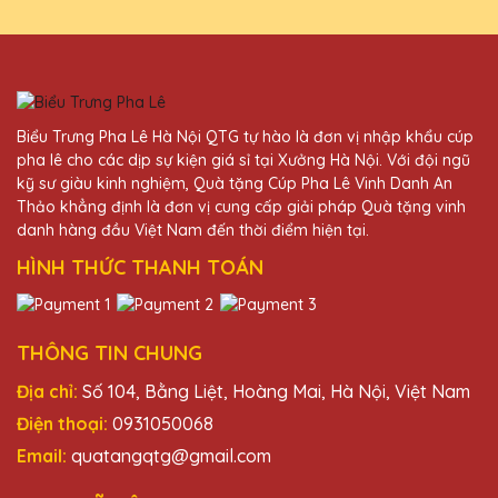
chọn số một của mình. Sản phẩm tinh xảo,
dịch vụ tuyệt vời!
Hoàng Thị Lệ
Biểu Trưng Pha Lê Hà Nội QTG tự hào là đơn vị nhập khẩu cúp
27/11/2025
pha lê cho các dịp sự kiện giá sỉ tại Xưởng Hà Nội. Với đội ngũ
kỹ sư giàu kinh nghiệm, Quà tặng Cúp Pha Lê Vinh Danh An
Rất hài lòng với sản phẩm và dịch vụ của
Thảo khẳng định là đơn vị cung cấp giải pháp Quà tặng vinh
Quà Tặng Pha Lê QTG. Quà tặng pha lê
danh hàng đầu Việt Nam đến thời điểm hiện tại.
được thiết kế độc đáo và chất lượng cao,
phản ánh đúng giá trị của người nhận.
HÌNH THỨC THANH TOÁN
Lê Thị Mai
THÔNG TIN CHUNG
27/11/2025
Địa chỉ:
Số 104, Bằng Liệt, Hoàng Mai, Hà Nội, Việt Nam
Đây là lần thứ hai mình đặt hàng tại Quà
Điện thoại:
0931050068
Tặng Pha Lê QTG và lần nào cũng hài lòng
Email:
quatangqtg@gmail.com
về chất lượng và dịch vụ. Sẽ tiếp tục ủng hộ!