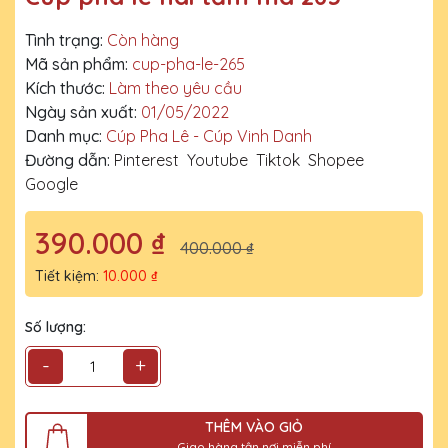
Tình trạng:
Còn hàng
Mã sản phẩm:
cup-pha-le-265
Kích thước:
Làm theo yêu cầu
Ngày sản xuất:
01/05/2022
Danh mục:
Cúp Pha Lê - Cúp Vinh Danh
Đường dẫn:
Pinterest
Youtube
Tiktok
Shopee
Google
390.000 ₫
400.000 ₫
Tiết kiệm:
10.000 ₫
Số lượng:
-
+
THÊM VÀO GIỎ
Giao hàng tận nơi miễn phí