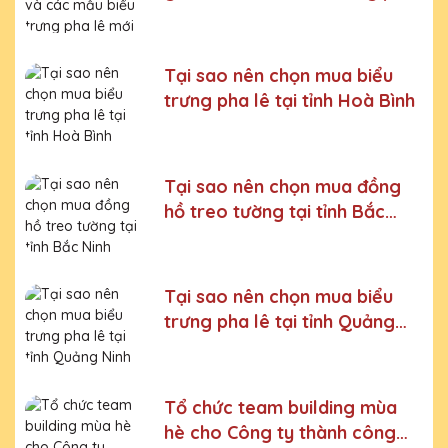
lê mới nhất trên thị trường
Bước 6:
Gọi điện xác nhận với khách hàng
Chúng tôi luôn tuân thủ quy trình làm việc chuyên nghiệp
và nghiêm ngặt ở từng khâu sản xuất.
Xưởng sản xuất
Tại sao nên chọn mua biểu
cúp pha lê uy tín, chất lượng
trưng pha lê tại tỉnh Hoà Bình
Chúng tôi là đơn vị sản xuất trực tiếp, uy tín, giá rẻ. Nhận
đơn mọi số lượng, nhận làm những mẫu không có sẵn,
sản xuất theo ý tưởng của khách hàng.
Tại sao nên chọn mua đồng
Quà tặng Cúp Pha Lê Vinh Danh An Thảo cung cấp tới
hồ treo tường tại tỉnh Bắc
Quý khách hàng thành phẩm bao gồm hộp xi lót lụa
Ninh
vàng, với 2 màu lựa chọn xanh hoặc đỏ làm tăng thêm
tính trang trọng cho sản phẩm.
Sản phẩm được làm từ chất liệu pha lê vô cùng tinh tế,
Tại sao nên chọn mua biểu
sang trọng, gửi đến người nhận những ý nghĩa to lớn:
trưng pha lê tại tỉnh Quảng
- Vinh danh cá nhân, tập thể đạt thành tích xuất sắc
Ninh
- Tặng phẩm chứng nhận cho những nỗ lực, cố gắng của
cá nhân, tập thể
Tổ chức team building mùa
hè cho Công ty thành công
- Tri ân, thay lời cảm ơn gửi đến những cá nhân, tổ chức