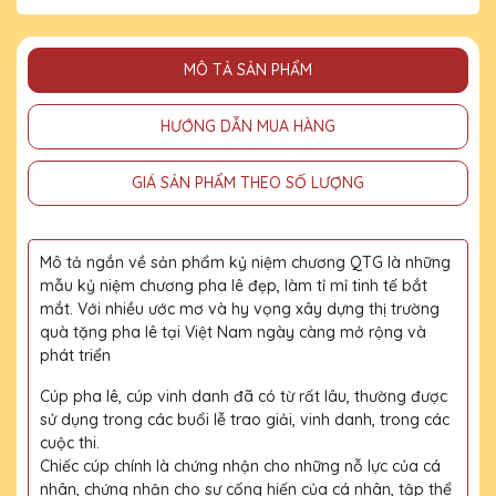
MÔ TẢ SẢN PHẨM
HƯỚNG DẪN MUA HÀNG
GIÁ SẢN PHẨM THEO SỐ LƯỢNG
Mô tả ngắn về sản phẩm kỷ niệm chương QTG là những
mẫu kỷ niệm chương pha lê đẹp, làm tỉ mỉ tinh tế bắt
mắt. Với nhiều ước mơ và hy vọng xây dựng thị trường
quà tặng pha lê tại Việt Nam ngày càng mở rộng và
phát triển
Cúp pha lê, cúp vinh danh đã có từ rất lâu, thường được
sử dụng trong các buổi lễ trao giải, vinh danh, trong các
cuộc thi.
Chiếc cúp chính là chứng nhận cho những nỗ lực của cá
nhân, chứng nhận cho sự cống hiến của cá nhân, tập thể