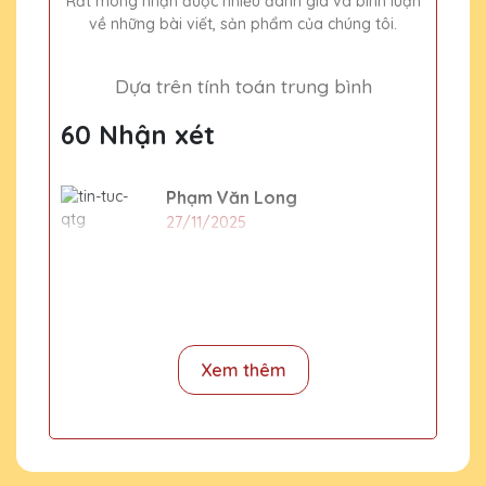
Rất mong nhận được nhiều đánh giá và bình luận
về những bài viết, sản phẩm của chúng tôi.
Dựa trên tính toán trung bình
60 Nhận xét
Phạm Văn Long
27/11/2025
Mua cúp pha lê thì làm trong bao
lâu
CSKH Pha Lê Hà Nội
Xem thêm
2020-01-01
Thời gian sản xuất và gia công 2-3
ngày, dịp cuối năm thì thời gian trả
hàng sẽ lâu hơn, thường thi 4-5 ngày