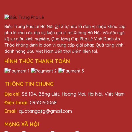
Sản phẩm pha lê của Quà Tặng Pha Lê QTG
thật sự đẳng cấp và sang trọng. Công ty
mình đã nhận được rất nhiều lời khen từ đối
tác sau khi trao tặng những món quà này.
Biểu Trưng Pha Lê Hà Nội QTG tự hào là đơn vị nhập khẩu cúp
pha lê cho các dịp sự kiện giá sỉ tại Xưởng Hà Nội. Với đội ngũ
kỹ sư giàu kinh nghiệm, Quà tặng Cúp Pha Lê Vinh Danh An
Vũ Văn Đoàn
Thảo khẳng định là đơn vị cung cấp giải pháp Quà tặng vinh
27/11/2025
danh hàng đầu Việt Nam đến thời điểm hiện tại.
HÌNH THỨC THANH TOÁN
Cảm ơn Quà Tặng Pha Lê QTG đã mang
đến những sản phẩm pha lê chất lượng cao.
Mọi người trong công ty đều rất hài lòng với
quà tặng này.
THÔNG TIN CHUNG
Địa chỉ:
Số 104, Bằng Liệt, Hoàng Mai, Hà Nội, Việt Nam
Hoàng Thị Lệ
Điện thoại:
0931050068
27/11/2025
Email:
quatangqtg@gmail.com
Rất hài lòng với sản phẩm và dịch vụ của
MẠNG XÃ HỘI
Quà Tặng Pha Lê QTG. Quà tặng pha lê