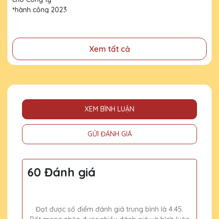
đã cống hiến, đóng góp cho doanh nghiệp, cho cộng
2023
đồng
Xem tất cả
XEM BÌNH LUẬN
GỬI ĐÁNH GIÁ
60 Đánh giá
Đạt được số điểm đánh giá trung bình là 4.45.