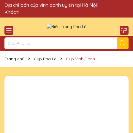
Quà Tặng Cúp Pha Lê Vinh Danh An Thảo xin chào Quý
Địa chỉ bán cúp vinh danh uy tín tại Hà Nội!
Khách!
Trang chủ
Cúp Pha Lê
Cúp Vinh Danh