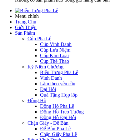
Menu chính
Trang Chủ
Giới Thiệu
Sản Phẩm
Cúp Pha Lê
Cúp Vinh Danh
Cúp Lưu Niệm
Cúp Kim Loại
Cúp Thể Thao
Kỷ Niệm Chương
Biểu Trưng Pha Lê
Vinh Danh
Làm theo yêu cầu
Đại Hội
Quà Tặng Họp lớp
Đồng Hồ
Đồng Hồ Pha Lê
Đồng Hồ Treo Tường
Đồng Hồ Đại Hội
Chặn Giấy - Để Bàn
Để Bàn Pha Lê
Chặn Giấy Pha Lê
Bảng Vinh Danh