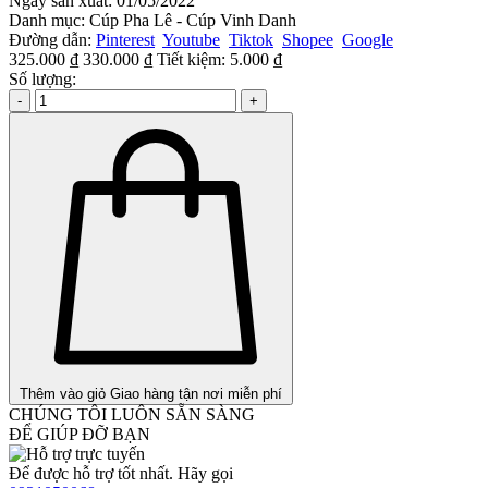
Ngày sản xuất:
01/05/2022
Danh mục:
Cúp Pha Lê - Cúp Vinh Danh
Đường dẫn:
Pinterest
Youtube
Tiktok
Shopee
Google
325.000 ₫
330.000 ₫
Tiết kiệm:
5.000 ₫
Số lượng:
-
+
Thêm vào giỏ
Giao hàng tận nơi miễn phí
CHÚNG TÔI LUÔN SẴN SÀNG
ĐỂ GIÚP ĐỠ BẠN
Để được hỗ trợ tốt nhất. Hãy gọi