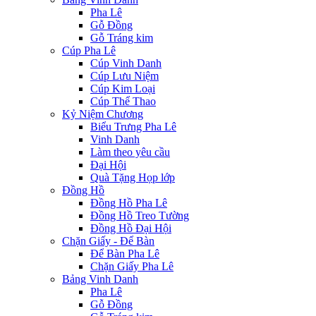
Pha Lê
Gỗ Đồng
Gỗ Tráng kim
Cúp Pha Lê
Cúp Vinh Danh
Cúp Lưu Niệm
Cúp Kim Loại
Cúp Thể Thao
Kỷ Niệm Chương
Biểu Trưng Pha Lê
Vinh Danh
Làm theo yêu cầu
Đại Hội
Quà Tặng Họp lớp
Đồng Hồ
Đồng Hồ Pha Lê
Đồng Hồ Treo Tường
Đồng Hồ Đại Hội
Chặn Giấy - Để Bàn
Để Bàn Pha Lê
Chặn Giấy Pha Lê
Bảng Vinh Danh
Pha Lê
Gỗ Đồng