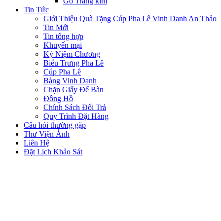
Gỗ Tráng kim
Tin Tức
Giới Thiệu Quà Tặng Cúp Pha Lê Vinh Danh An Thảo
Tin Mới
Tin tổng hợp
Khuyến mại
Kỷ Niệm Chương
Biểu Trưng Pha Lê
Cúp Pha Lê
Bảng Vinh Danh
Chặn Giấy Để Bàn
Đồng Hồ
Chính Sách Đổi Trả
Quy Trình Đặt Hàng
Câu hỏi thường gặp
Thư Viện Ảnh
Liên Hệ
Đặt Lịch Khảo Sát