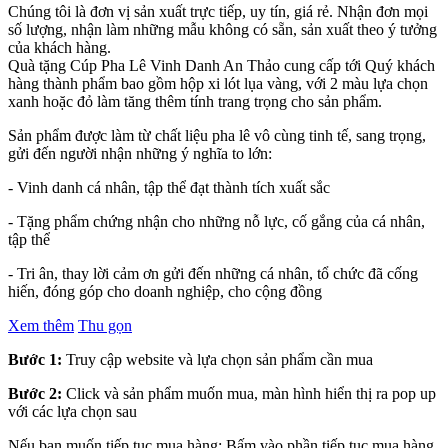
Chúng tôi là đơn vị sản xuất trực tiếp, uy tín, giá rẻ. Nhận đơn mọi
số lượng, nhận làm những mẫu không có sẵn, sản xuất theo ý tưởng
của khách hàng.
Quà tặng Cúp Pha Lê Vinh Danh An Thảo cung cấp tới Quý khách
hàng thành phẩm bao gồm hộp xi lót lụa vàng, với 2 màu lựa chọn
xanh hoặc đỏ làm tăng thêm tính trang trọng cho sản phẩm.
Sản phẩm được làm từ chất liệu pha lê vô cùng tinh tế, sang trọng,
gửi đến người nhận những ý nghĩa to lớn:
- Vinh danh cá nhân, tập thể đạt thành tích xuất sắc
- Tặng phẩm chứng nhận cho những nỗ lực, cố gắng của cá nhân,
tập thể
- Tri ân, thay lời cảm ơn gửi đến những cá nhân, tổ chức đã cống
hiến, đóng góp cho doanh nghiệp, cho cộng đồng
Xem thêm
Thu gọn
Bước 1:
Truy cập website và lựa chọn sản phẩm cần mua
Bước 2:
Click và sản phẩm muốn mua, màn hình hiển thị ra pop up
với các lựa chọn sau
Nếu bạn muốn tiếp tục mua hàng: Bấm vào phần tiếp tục mua hàng