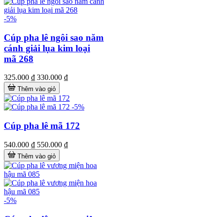
-5%
Cúp pha lê ngôi sao năm
cánh giải lụa kim loại
mã 268
325.000 ₫
330.000 ₫
Thêm vào giỏ
-5%
Cúp pha lê mã 172
540.000 ₫
550.000 ₫
Thêm vào giỏ
-5%