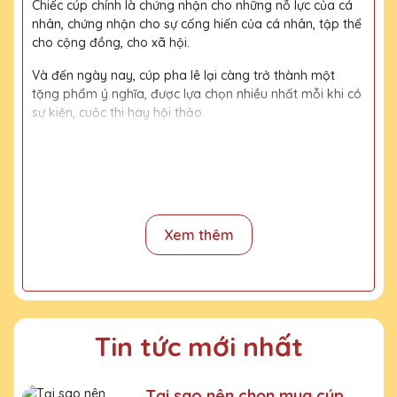
Chiếc cúp chính là chứng nhận cho những nỗ lực của cá
nhân, chứng nhận cho sự cống hiến của cá nhân, tập thể
cho cộng đồng, cho xã hội.
Và đến ngày nay, cúp pha lê lại càng trở thành một
tặng phẩm ý nghĩa, được lựa chọn nhiều nhất mỗi khi có
sự kiện, cuộc thi hay hội thảo.
Với kinh nghiệm 15 năm trong nghề, cùng với đội thợ
mài, đội ngũ thiết kế chuyên nghiệp, chúng tôi tự tin
mang đến khách hàng những sản phẩm chất lượng,
đường nét tinh tế, nội dung, họa tiết rõ nét, bền màu.
Xem thêm
Quy trình sản xuất
Bước 1:
Tiếp nhận yêu cầu khách hàng
Bước 2:
Bộ phận thiết kế vẽ phác họa
Tin tức mới nhất
Bước 3:
Gửi bản vẽ, báo giá khách duyệt
Bước 4:
Xưởng sản xuất chế tác sản phẩm
Tại sao nên chọn mua cúp