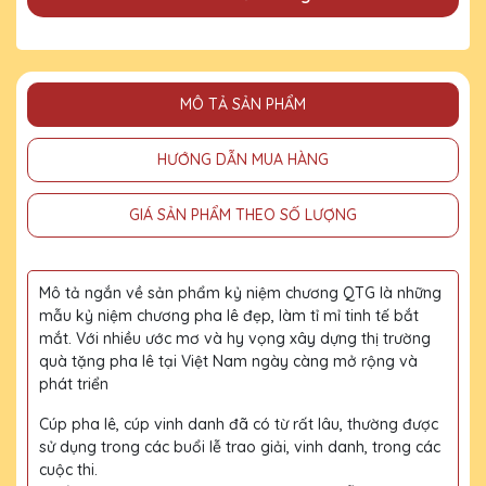
MÔ TẢ SẢN PHẨM
HƯỚNG DẪN MUA HÀNG
GIÁ SẢN PHẨM THEO SỐ LƯỢNG
Mô tả ngắn về sản phẩm kỷ niệm chương QTG là những
mẫu kỷ niệm chương pha lê đẹp, làm tỉ mỉ tinh tế bắt
mắt. Với nhiều ước mơ và hy vọng xây dựng thị trường
quà tặng pha lê tại Việt Nam ngày càng mở rộng và
phát triển
Cúp pha lê, cúp vinh danh đã có từ rất lâu, thường được
sử dụng trong các buổi lễ trao giải, vinh danh, trong các
cuộc thi.