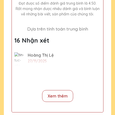
Đạt được số điểm đánh giá trung bình là 4.50.
Rất mong nhận được nhiều đánh giá và bình luận
về những bài viết, sản phẩm của chúng tôi.
Dựa trên tính toán trung bình
16 Nhận xét
Hoàng Thị Lệ
27/11/2025
Thiết kế kỷ niệm chương của Quà Tặng
Pha Lê QTG rất đẹp và sang trọng. Rất
đáng để đầu tư!
Xem thêm
Trần Thị Bích
27/11/2025