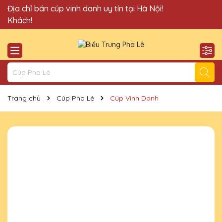
Quà Tặng Cúp Pha Lê Vinh Danh An Thảo xin chào Quý
Địa chỉ bán cúp vinh danh uy tín tại Hà Nội!
Khách!
Trang chủ
Cúp Pha Lê
Cúp Vinh Danh