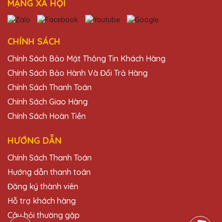
MẠNG XÃ HỘI
không chỉ đẹp mà còn rất bền, xứng đáng
với giá trị của nó.
CHÍNH SÁCH
Hồ Văn Đạt
Chính Sách Bảo Mật Thông Tin Khách Hàng
27/11/2025
Chính Sách Bảo Hành Và Đổi Trả Hàng
Tôi rất hài lòng với những chiếc cúp pha lê
Chính Sách Thanh Toán
của Quà Tặng Pha Lê QTG. Chúng thật sự
Chính Sách Giao Hàng
rất đẹp và đẳng cấp!
Chính Sách Hoàn Tiền
HƯỚNG DẪN
Trần Văn Minh
27/11/2025
Chính Sách Thanh Toán
Hướng dẫn thanh toán
Dịch vụ của Quà Tặng Pha Lê QTG rất tốt,
từ khâu tư vấn đến giao hàng đều rất
Đăng ký thành viên
chuyên nghiệp. Rất hài lòng!
Hỗ trợ khách hàng
Câu hỏi thường gặp