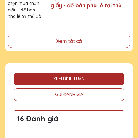
giấy - để bàn pha lê tại thủ
- Tri ân, thay lời cảm ơn gửi đến những cá nhân, tổ chức
đã cống hiến, đóng góp cho doanh nghiệp, cho cộng
đô Hà Nội
đồng
Xem tất cả
XEM BÌNH LUẬN
GỬI ĐÁNH GIÁ
16 Đánh giá