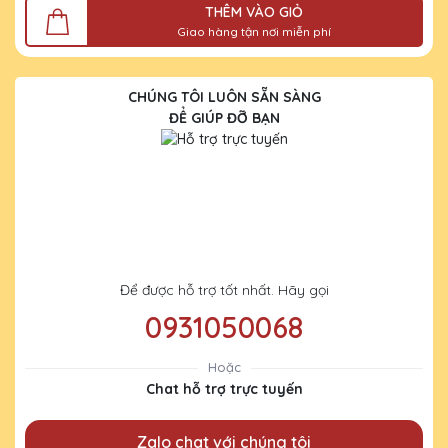
THÊM VÀO GIỎ
Giao hàng tận nơi miễn phí
CHÚNG TÔI LUÔN SẴN SÀNG
ĐỂ GIÚP ĐỠ BẠN
Để được hỗ trợ tốt nhất. Hãy gọi
0931050068
Hoặc
Chat hỗ trợ trực tuyến
Zalo chat với chúng tôi