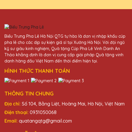
Ngô Thị Thu
27/11/2025
Sản phẩm của Quà Tặng Pha Lê QTG
không chỉ đẹp mà còn mang lại giá trị tinh
Biểu Trưng Pha Lê Hà Nội QTG tự hào là đơn vị nhập khẩu cúp
thần lớn cho người nhận.
pha lê cho các dịp sự kiện giá sỉ tại Xưởng Hà Nội. Với đội ngũ
kỹ sư giàu kinh nghiệm, Quà tặng Cúp Pha Lê Vinh Danh An
Thảo khẳng định là đơn vị cung cấp giải pháp Quà tặng vinh
Ngô Thị Thanh
danh hàng đầu Việt Nam đến thời điểm hiện tại.
27/11/2025
HÌNH THỨC THANH TOÁN
Đã nhận được kỷ niệm chương và rất ấn
tượng với thiết kế và chất lượng. Cảm ơn
Quà Tặng Pha Lê QTG!
THÔNG TIN CHUNG
Địa chỉ:
Số 104, Bằng Liệt, Hoàng Mai, Hà Nội, Việt Nam
Dương Văn Chương
Điện thoại:
0931050068
27/11/2025
Email:
quatangqtg@gmail.com
Cúp pha lê tại Quà Tặng Pha Lê QTG