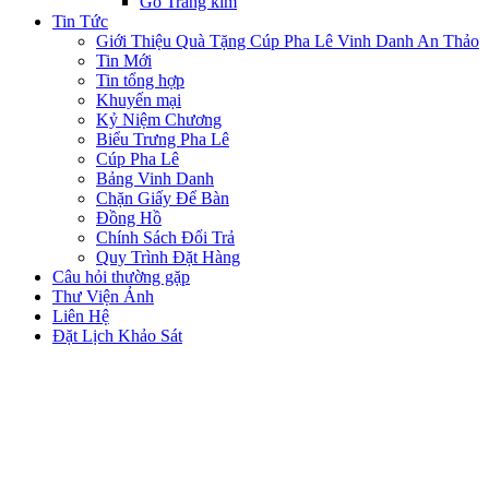
Gỗ Tráng kim
Tin Tức
Giới Thiệu Quà Tặng Cúp Pha Lê Vinh Danh An Thảo
Tin Mới
Tin tổng hợp
Khuyến mại
Kỷ Niệm Chương
Biểu Trưng Pha Lê
Cúp Pha Lê
Bảng Vinh Danh
Chặn Giấy Để Bàn
Đồng Hồ
Chính Sách Đổi Trả
Quy Trình Đặt Hàng
Câu hỏi thường gặp
Thư Viện Ảnh
Liên Hệ
Đặt Lịch Khảo Sát