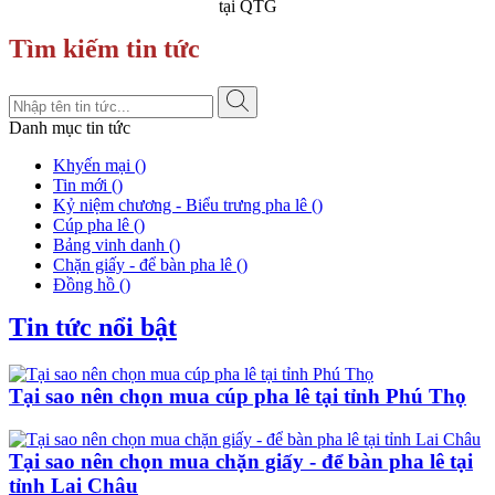
tại QTG
Tìm kiếm tin tức
Danh mục tin tức
Khyến mại ()
Tin mới ()
Kỷ niệm chương - Biểu trưng pha lê ()
Cúp pha lê ()
Bảng vinh danh ()
Chặn giấy - để bàn pha lê ()
Đồng hồ ()
Tin tức nổi bật
Tại sao nên chọn mua cúp pha lê tại tỉnh Phú Thọ
Tại sao nên chọn mua chặn giấy - để bàn pha lê tại
tỉnh Lai Châu