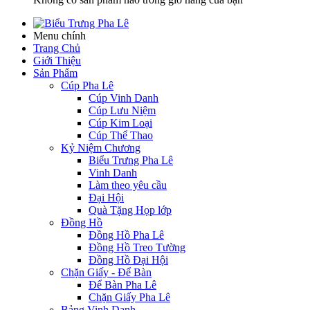
Menu chính
Trang Chủ
Giới Thiệu
Sản Phẩm
Cúp Pha Lê
Cúp Vinh Danh
Cúp Lưu Niệm
Cúp Kim Loại
Cúp Thể Thao
Kỷ Niệm Chương
Biểu Trưng Pha Lê
Vinh Danh
Làm theo yêu cầu
Đại Hội
Quà Tặng Họp lớp
Đồng Hồ
Đồng Hồ Pha Lê
Đồng Hồ Treo Tường
Đồng Hồ Đại Hội
Chặn Giấy - Để Bàn
Để Bàn Pha Lê
Chặn Giấy Pha Lê
Bảng Vinh Danh