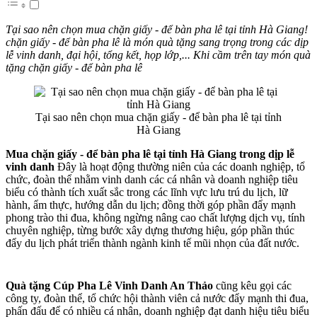
Tại sao nên chọn mua chặn giấy - để bàn pha lê tại tỉnh Hà Giang!
chặn giấy - để bàn pha lê là món quà tặng sang trọng trong các dịp
lễ vinh danh, đại hội, tổng kết, họp lớp,... Khi cầm trên tay món quà
tặng chặn giấy - để bàn pha lê
Tại sao nên chọn mua chặn giấy - để bàn pha lê tại tỉnh
Hà Giang
Mua chặn giấy - để bàn pha lê tại tỉnh Hà Giang trong dịp lễ
vinh danh
Đây là hoạt động thường niên của các doanh nghiệp, tổ
chức, đoàn thể nhằm vinh danh các cá nhân và doanh nghiệp tiêu
biểu có thành tích xuất sắc trong các lĩnh vực lưu trú du lịch, lữ
hành, ẩm thực, hướng dẫn du lịch; đồng thời góp phần đẩy mạnh
phong trào thi đua, không ngừng nâng cao chất lượng dịch vụ, tính
chuyên nghiệp, từng bước xây dựng thương hiệu, góp phần thúc
đẩy du lịch phát triển thành ngành kinh tế mũi nhọn của đất nước.
Quà tặng Cúp Pha Lê Vinh Danh An Thảo
cũng kêu gọi các
công ty, đoàn thể, tổ chức hội thành viên cả nước đẩy mạnh thi đua,
phấn đấu để có nhiều cá nhân, doanh nghiệp đạt danh hiệu tiêu biểu