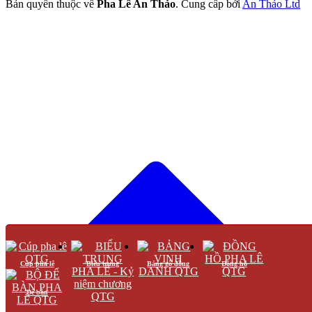
Bản quyền thuộc về
Pha Lê An Thảo
.
Cung cấp bởi
An Thảo Ltd
Cúp pha lê
Biểu trưng
Bảng gỗ đồng
Đồng hồ
Để bàn