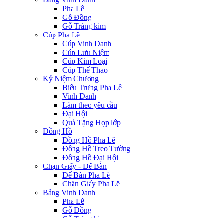
Pha Lê
Gỗ Đồng
Gỗ Tráng kim
Cúp Pha Lê
Cúp Vinh Danh
Cúp Lưu Niệm
Cúp Kim Loại
Cúp Thể Thao
Kỷ Niệm Chương
Biểu Trưng Pha Lê
Vinh Danh
Làm theo yêu cầu
Đại Hội
Quà Tặng Họp lớp
Đồng Hồ
Đồng Hồ Pha Lê
Đồng Hồ Treo Tường
Đồng Hồ Đại Hội
Chặn Giấy - Để Bàn
Để Bàn Pha Lê
Chặn Giấy Pha Lê
Bảng Vinh Danh
Pha Lê
Gỗ Đồng