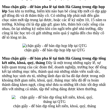
Mua chặn giấy - để bàn pha lê tại tỉnh Hà Giang trong dịp họp
lớp
Sau khi ra trường, hiếm khi nào bạn bè cùng lớp mới có dịp gặp
gỡ đông đủ và đi thăm thầy cô. Có những lớp phải mất đến gần
chục năm mới tập trung lại được, hoặc các lễ kỷ niệm 10, 15 năm ra
trường. Không chỉ là dịp gặp gỡ, giao lưu, thăm hỏi cuộc sống của
nhau, ôn lại những kỷ niệm khi còn ngồi trên ghế nhà trường, đây
cũng là lúc học trò cũ gửi những món quà ý nghĩa đến cho thầy cô
để tỏ lòng tri ân.
chặn giấy - để bàn dịp họp lớp tại QTG
Mua chặn giấy - để bàn pha lê tại tỉnh Hà Giang trong dịp tổng
kết niên, khoá, quý, tháng
Đây là một trong những ngày lễ, sự
kiện quan trọng của các đoàn thể, doanh nghiệp, trường học để tổng
kết lại những mục tiêu, thành quả mà những nhân viên xuất sắc,
những học sinh ưu tú, những lãnh đạo tài ba đã đạt được trong một
khoảng thời gian niên, khoá, quý, tháng mục tiêu đã đề ra hoàn
thành đáng khen ngợi, cũng như đưa ra những lời chúc tốt đẹp nhất
đến với những cá nhân, tập thể xứng đáng được khen thưởng.
chặn giấy - để bàn dịp tổng kết niên, khoá, quý, tháng