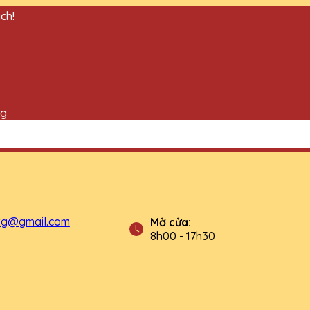
ch!
ng
tg@gmail.com
Mở cửa:
8h00 - 17h30