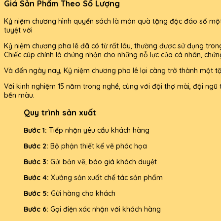
Giá Sản Phẩm Theo Số Lượng
Kỷ niệm chương hình quyển sách là món quà tặng độc đáo số một c
tuyệt vời
Kỷ niệm chương pha lê đã có từ rất lâu, thường được sử dụng trong c
Chiếc cúp chính là chứng nhận cho những nỗ lực của cá nhân, chứn
Và đến ngày nay, Kỷ niệm chương pha lê lại càng trở thành một tặn
Với kinh nghiệm 15 năm trong nghề, cùng với đội thợ mài, đội ngũ 
bền màu.
Quy trình sản xuất
Bước 1:
Tiếp nhận yêu cầu khách hàng
Bước 2:
Bộ phận thiết kế vẽ phác họa
Bước 3:
Gửi bản vẽ, báo giá khách duyệt
Bước 4:
Xưởng sản xuất chế tác sản phẩm
Bước 5:
Gửi hàng cho khách
Bước 6:
Gọi điện xác nhận với khách hàng