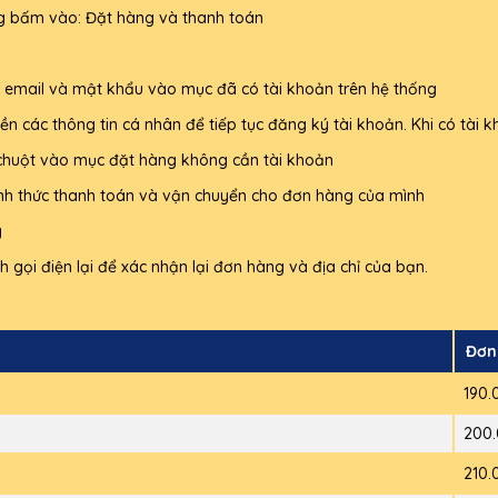
g bấm vào: Đặt hàng và thanh toán
à email và mật khẩu vào mục đã có tài khoản trên hệ thống
ền các thông tin cá nhân để tiếp tục đăng ký tài khoản. Khi có tà
huột vào mục đặt hàng không cần tài khoản
ình thức thanh toán và vận chuyển cho đơn hàng của mình
g
 gọi điện lại để xác nhận lại đơn hàng và địa chỉ của bạn.
Đơn
190.
200.
210.