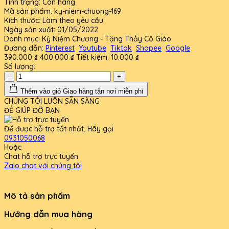
Tình trạng:
Còn hàng
Mã sản phẩm:
ky-niem-chuong-169
Kích thước:
Làm theo yêu cầu
Ngày sản xuất:
01/05/2022
Danh mục:
Kỷ Niệm Chương - Tặng Thầy Cô Giáo
Đường dẫn:
Pinterest
Youtube
Tiktok
Shopee
Google
390.000 ₫
400.000 ₫
Tiết kiệm:
10.000 ₫
Số lượng:
-
+
Thêm vào giỏ
Giao hàng tận nơi miễn phí
CHÚNG TÔI LUÔN SẴN SÀNG
ĐỂ GIÚP ĐỠ BẠN
Để được hỗ trợ tốt nhất. Hãy gọi
0931050068
Hoặc
Chat hỗ trợ trực tuyến
Zalo chat với chúng tôi
Mô tả sản phẩm
Hướng dẫn mua hàng