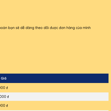
i khoản bạn sẽ dễ dàng theo dõi được đơn hàng của mình
 Giá
000 ₫
000 ₫
000 ₫