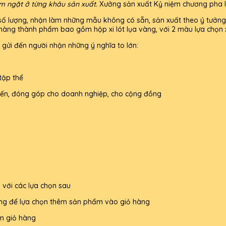
êm ngặt ở từng khâu sản xuất.
Xưởng sản xuất Kỷ niệm chương pha lê 
mọi số lượng, nhận làm những mẫu không có sẵn, sản xuất theo ý tưởn
àng thành phẩm bao gồm hộp xi lót lụa vàng, với 2 màu lựa chọn 
, gửi đến người nhận những ý nghĩa to lớn:
tập thể
 hiến, đóng góp cho doanh nghiệp, cho cộng đồng
 với các lựa chọn sau
ng để lựa chọn thêm sản phẩm vào giỏ hàng
m giỏ hàng