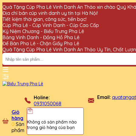
Quà Tặng Cúp Pha Lê Vinh Danh An Thảo xin chào Quý Khá
Địa chỉ bán cúp vinh danh uy tín tại Hà Nội!
Tiết kiệm thời gian, công sức, tiền bạc!
Cúp Pha Lê - Cúp Vinh Danh - Cúp Cao Cấp
Kỷ Niệm Chương - Biểu Trưng Pha Lê
Bảng Vinh Danh - Đồng Hồ Pha Lê
Để Bàn Pha Lê - Chặn Giấy Pha Lê
Quà Tặng Cúp Pha Lê Vinh Danh An Thảo Uy Tín, Chất Lượ
Email:
quatangq
Holine:
0931050068
Giỏ
hàng
Không có sản phẩm nào
0
Sản
trong giỏ hàng của bạn
phẩm