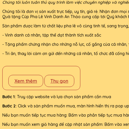
Chúng tôi luôn tuân thủ quy trình làm việc chuyên nghiệp và nghi
Chúng tôi là đơn vị sản xuất trực tiếp, uy tín, giá rẻ. Nhận đơn 
Quà tặng Cúp Pha Lê Vinh Danh An Thảo cung cấp tới Quý khách h
Sản phẩm được làm từ chất liệu pha lê vô cùng tinh tế, sang trọng
- Vinh danh cá nhân, tập thể đạt thành tích xuất sắc
- Tặng phẩm chứng nhận cho những nỗ lực, cố gắng của cá nhân, 
- Tri ân, thay lời cảm ơn gửi đến những cá nhân, tổ chức đã cống
Xem thêm
Thu gọn
Bước 1:
Truy cập website và lựa chọn sản phẩm cần mua
Bước 2:
Click và sản phẩm muốn mua, màn hình hiển thị ra pop up
Nếu bạn muốn tiếp tục mua hàng: Bấm vào phần tiếp tục mua hà
Nếu bạn muốn xem giỏ hàng để cập nhật sản phẩm: Bấm vào xe