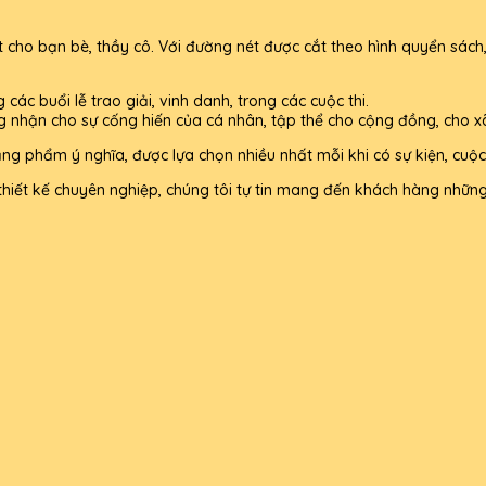
ho bạn bè, thầy cô. Với đường nét được cắt theo hình quyển sách, t
ác buổi lễ trao giải, vinh danh, trong các cuộc thi.
g nhận cho sự cống hiến của cá nhân, tập thể cho cộng đồng, cho xã
g phẩm ý nghĩa, được lựa chọn nhiều nhất mỗi khi có sự kiện, cuộc 
thiết kế chuyên nghiệp, chúng tôi tự tin mang đến khách hàng những 