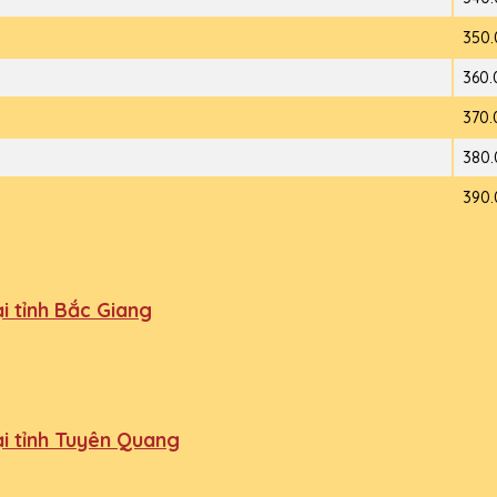
350.
360.
370.
380.
390.
i tỉnh Bắc Giang
ại tỉnh Tuyên Quang