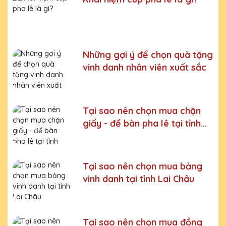
Bước 5:
Gửi hàng cho khách
Bước 6:
Gọi điện xác nhận với khách hàng
Chúng tôi luôn tuân thủ quy trình làm việc chuyên nghiệp
và nghiêm ngặt ở từng khâu sản xuất.
Xưởng sản xuất
Những gợi ý để chọn quà tặng
Kỷ niệm chương pha lê uy tín, chất lượng số một thị
vinh danh nhân viên xuất sắc
trường Miền Bắc
Chúng tôi là đơn vị sản xuất trực tiếp, uy tín, giá rẻ. Nhận
đơn mọi số lượng, nhận làm những mẫu không có sẵn,
Tại sao nên chọn mua chặn
sản xuất theo ý tưởng của khách hàng.
giấy - để bàn pha lê tại tỉnh
Quà tặng Cúp Pha Lê Vinh Danh An Thảo cung cấp tới
Điện Biên
Quý khách hàng thành phẩm bao gồm hộp xi lót lụa
vàng, với 2 màu lựa chọn xanh hoặc đỏ làm tăng thêm
tính trang trọng cho sản phẩm.
Tại sao nên chọn mua bảng
Sản phẩm được làm từ chất liệu pha lê vô cùng tinh tế,
vinh danh tại tỉnh Lai Châu
sang trọng, gửi đến người nhận những ý nghĩa to lớn:
- Vinh danh cá nhân, tập thể đạt thành tích xuất sắc
- Tặng phẩm chứng nhận cho những nỗ lực, cố gắng của
Tại sao nên chọn mua đồng
cá nhân, tập thể