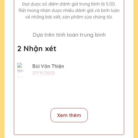
Đạt được số điểm đánh giá trung bình là 5.00.
Rất mong nhận được nhiều đánh giá và bình luận
về những bài viết, sản phẩm của chúng tôi.
Dựa trên tính toán trung bình
2 Nhận xét
Bùi Văn Thiện
27/11/2025
Chất lượng pha lê tại Quà Tặng Pha Lê
QTG rất tốt, thiết kế đẹp và độc đáo. Rất
hài lòng với sản phẩm.
Xem thêm
Lê Thị Lan
27/11/2025