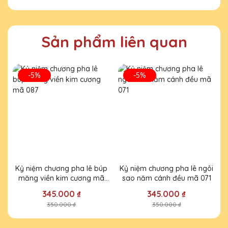
Thiết kế kỷ niệm chương của Quà Tặng
Pha Lê QTG rất tinh tế và độc đáo. Rất hài
lòng với sản phẩm.
Sản phẩm liên quan
-5%
-5%
Kỷ niệm chương pha lê búp
Kỷ niệm chương pha lê ngôi
măng viền kim cương mã
sao năm cánh đều mã 071
087
345.000 ₫
345.000 ₫
350.000 ₫
350.000 ₫