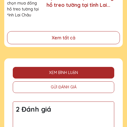
hồ treo tường tại tỉnh Lai
- Tri ân, thay lời cảm ơn gửi đến những cá nhân, tổ chức
Châu
đã cống hiến, đóng góp cho doanh nghiệp, cho cộng
đồng
Xem tất cả
XEM BÌNH LUẬN
GỬI ĐÁNH GIÁ
2 Đánh giá