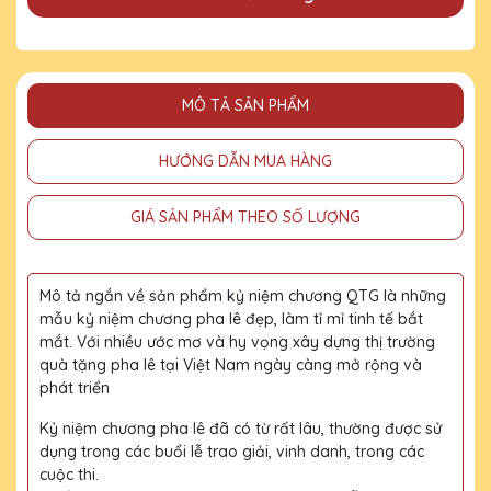
MÔ TẢ SẢN PHẨM
HƯỚNG DẪN MUA HÀNG
GIÁ SẢN PHẨM THEO SỐ LƯỢNG
Mô tả ngắn về sản phẩm kỷ niệm chương QTG là những
mẫu kỷ niệm chương pha lê đẹp, làm tỉ mỉ tinh tế bắt
mắt. Với nhiều ước mơ và hy vọng xây dựng thị trường
quà tặng pha lê tại Việt Nam ngày càng mở rộng và
phát triển
Kỷ niệm chương pha lê đã có từ rất lâu, thường được sử
dụng trong các buổi lễ trao giải, vinh danh, trong các
cuộc thi.