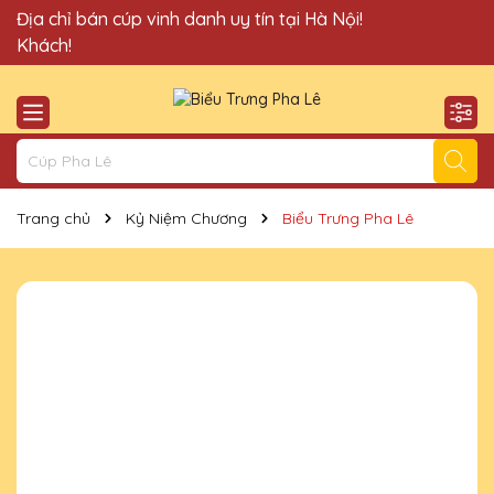
Quà Tặng Cúp Pha Lê Vinh Danh An Thảo xin chào Quý
Địa chỉ bán cúp vinh danh uy tín tại Hà Nội!
Khách!
Trang chủ
Kỷ Niệm Chương
Biểu Trưng Pha Lê