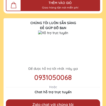
THÊM VÀO GIỎ
Giao hàng tận nơi miễn phí
CHÚNG TÔI LUÔN SẴN SÀNG
ĐỂ GIÚP ĐỠ BẠN
Để được hỗ trợ tốt nhất. Hãy gọi
0931050068
Hoặc
Chat hỗ trợ trực tuyến
Zalo chat với chúng tôi