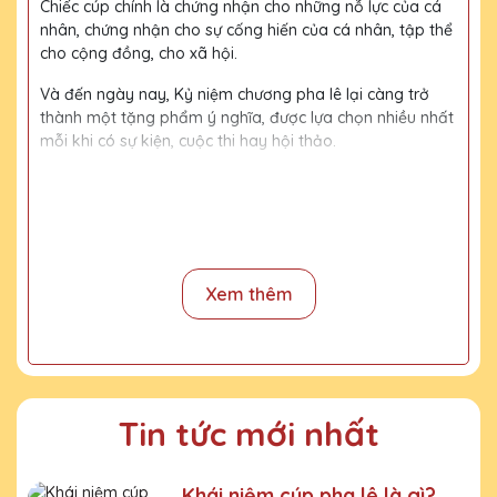
Chiếc cúp chính là chứng nhận cho những nỗ lực của cá
nhân, chứng nhận cho sự cống hiến của cá nhân, tập thể
cho cộng đồng, cho xã hội.
Và đến ngày nay, Kỷ niệm chương pha lê lại càng trở
thành một tặng phẩm ý nghĩa, được lựa chọn nhiều nhất
mỗi khi có sự kiện, cuộc thi hay hội thảo.
Với kinh nghiệm 15 năm trong nghề, cùng với đội thợ
mài, đội ngũ thiết kế chuyên nghiệp, chúng tôi tự tin
mang đến khách hàng những sản phẩm chất lượng,
đường nét tinh tế, nội dung, họa tiết rõ nét, bền màu.
Xem thêm
Quy trình sản xuất
Bước 1:
Tiếp nhận yêu cầu khách hàng
Bước 2:
Bộ phận thiết kế vẽ phác họa
Tin tức mới nhất
Bước 3:
Gửi bản vẽ, báo giá khách duyệt
Bước 4:
Xưởng sản xuất chế tác sản phẩm
Khái niệm cúp pha lê là gì?