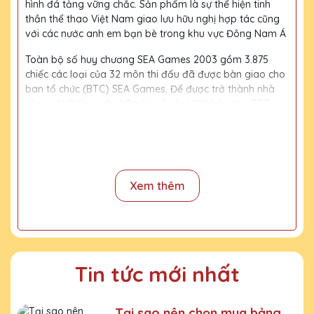
hình đá tảng vững chắc. Sản phẩm là sự thể hiện tinh
thần thể thao Việt Nam giao lưu hữu nghị hợp tác cũng
với các nước anh em bạn bè trong khu vực Đông Nam Á
Toàn bộ số huy chương SEA Games 2003 gồm 3.875
chiếc các loại của 32 môn thi đấu đã được bàn giao cho
ban tổ chức (BTC) SEA Games. Để được trở thành nhà
sản xuất “tấm vinh dự” trên cổ các VĐV bán cho BTC,
đơn vị này đã phải vượt qua hơn 30 công ty, nhà sản
xuất khác trong cuộc đấu thầu hồi tháng 6-2003...
Với kinh nghiệm 15 năm trong nghề, cùng với đội thợ
mài, đội ngũ thiết kế chuyên nghiệp, chúng tôi tự tin
Xem thêm
mang đến khách hàng những sản phẩm chất lượng,
đường nét tinh tế, nội dung, họa tiết rõ nét, bền màu.
Quy trình sản xuất
Bước 1:
Tiếp nhận yêu cầu khách hàng
Tin tức mới nhất
Bước 2:
Bộ phận thiết kế vẽ phác họa
Tại sao nên chọn mua bảng
Bước 3:
Gửi bản vẽ, báo giá khách duyệt