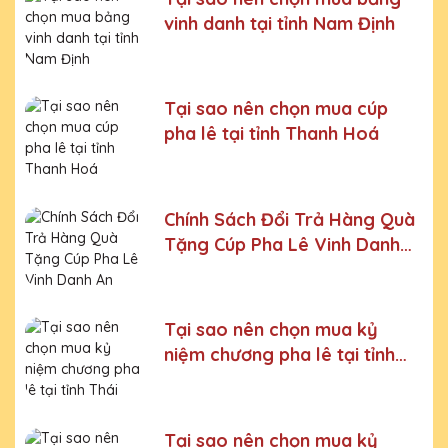
vinh danh tại tỉnh Nam Định
Bước 4:
Xưởng sản xuất chế tác sản phẩm
Bước 5:
Gửi hàng cho khách
Tại sao nên chọn mua cúp
Bước 6:
Gọi điện xác nhận với khách hàng
pha lê tại tỉnh Thanh Hoá
Chúng tôi luôn tuân thủ quy trình làm việc chuyên nghiệp
và nghiêm ngặt ở từng khâu sản xuất.
Xưởng sản xuất
Kỷ niệm chương pha lê uy tín, chất lượng số một thị
trường Miền Bắc
Chính Sách Đổi Trả Hàng Quà
Tặng Cúp Pha Lê Vinh Danh
Chúng tôi là đơn vị sản xuất trực tiếp, uy tín, giá rẻ. Nhận
An Thảo
đơn mọi số lượng, nhận làm những mẫu không có sẵn,
sản xuất theo ý tưởng của khách hàng.
Quà tặng Cúp Pha Lê Vinh Danh An Thảo cung cấp tới
Tại sao nên chọn mua kỷ
Quý khách hàng thành phẩm bao gồm hộp xi lót lụa
niệm chương pha lê tại tỉnh
vàng, với 2 màu lựa chọn xanh hoặc đỏ làm tăng thêm
tính trang trọng cho sản phẩm.
Thái Nguyên
Sản phẩm được làm từ chất liệu pha lê vô cùng tinh tế,
sang trọng, gửi đến người nhận những ý nghĩa to lớn:
Tại sao nên chọn mua kỷ