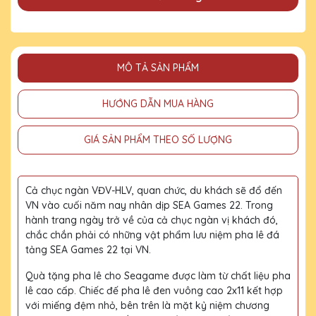
MÔ TẢ SẢN PHẨM
HƯỚNG DẪN MUA HÀNG
GIÁ SẢN PHẨM THEO SỐ LƯỢNG
Cả chục ngàn VĐV-HLV, quan chức, du khách sẽ đổ đến
VN vào cuối năm nay nhân dịp SEA Games 22. Trong
hành trang ngày trở về của cả chục ngàn vị khách đó,
chắc chắn phải có những vật phẩm lưu niệm pha lê đá
tảng SEA Games 22 tại VN.
Quà tặng pha lê cho Seagame được làm từ chất liệu pha
lê cao cấp. Chiếc đế pha lê đen vuông cao 2x11 kết hợp
với miếng đệm nhỏ, bên trên là mặt kỷ niệm chương