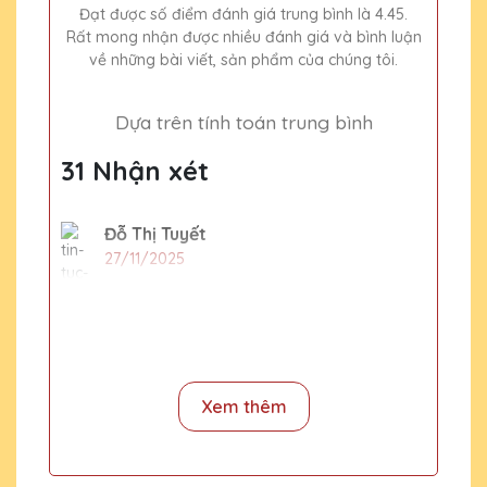
Đạt được số điểm đánh giá trung bình là 4.45.
Rất mong nhận được nhiều đánh giá và bình luận
về những bài viết, sản phẩm của chúng tôi.
Dựa trên tính toán trung bình
31 Nhận xét
Đỗ Thị Tuyết
27/11/2025
Đã từng mua quà tặng pha lê tại nhiều nơi
nhưng Quà Tặng Pha Lê QTG vẫn là sự lựa
chọn số một của mình. Sản phẩm tinh xảo,
dịch vụ tuyệt vời!
Xem thêm
Lê Thị Hồng
27/11/2025