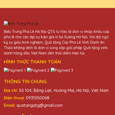
đã nhận được rất nhiều lời khen từ đối tác
sau khi trao tặng những chiếc cúp này.
Trần Văn Đoàn
Biểu Trưng Pha Lê Hà Nội QTG tự hào là đơn vị nhập khẩu cúp
27/11/2025
pha lê cho các dịp sự kiện giá sỉ tại Xưởng Hà Nội. Với đội ngũ
kỹ sư giàu kinh nghiệm, Quà tặng Cúp Pha Lê Vinh Danh An
Rất hài lòng với sản phẩm và dịch vụ của
Thảo khẳng định là đơn vị cung cấp giải pháp Quà tặng vinh
Quà Tặng Pha Lê QTG. Cúp pha lê được thiết
danh hàng đầu Việt Nam đến thời điểm hiện tại.
kế độc đáo và chất lượng cao, phản ánh
HÌNH THỨC THANH TOÁN
đúng giá trị của người nhận.
Dương Văn Lâm
THÔNG TIN CHUNG
27/11/2025
Địa chỉ:
Số 104, Bằng Liệt, Hoàng Mai, Hà Nội, Việt Nam
Dịch vụ khách hàng của Quà Tặng Pha Lê
Điện thoại:
0931050068
QTG rất nhiệt tình và chuyên nghiệp. Sẽ
Email:
quatangqtg@gmail.com
tiếp tục ủng hộ!