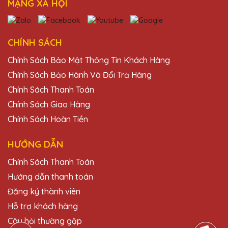
MẠNG XÃ HỘI
Đỗ Thị Thu
27/11/2025
CHÍNH SÁCH
Đã nhận được kỷ niệm chương và rất ấn
Chính Sách Bảo Mật Thông Tin Khách Hàng
tượng với thiết kế và chất lượng. Cảm ơn
Quà Tặng Pha Lê QTG!
Chính Sách Bảo Hành Và Đổi Trả Hàng
Chính Sách Thanh Toán
Chính Sách Giao Hàng
Ngô Thị Thanh
Chính Sách Hoàn Tiền
27/11/2025
Thiết kế kỷ niệm chương của Quà Tặng
HƯỚNG DẪN
Pha Lê QTG rất tinh tế và độc đáo. Rất hài
Chính Sách Thanh Toán
lòng với sản phẩm.
Hướng dẫn thanh toán
Đăng ký thành viên
Đặng Thị Minh
Hỗ trợ khách hàng
27/11/2025
Câu hỏi thường gặp