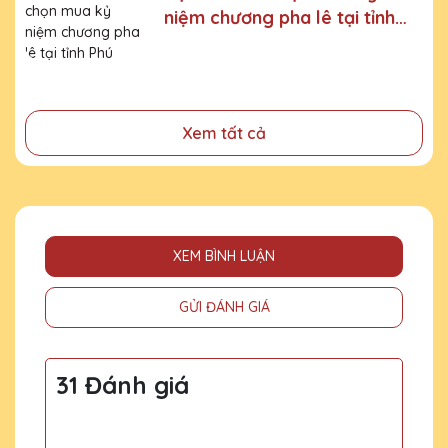
- Vinh danh cá nhân, tập thể đạt thành tích xuất sắc
niệm chương pha lê tại tỉnh
Phú Thọ
- Tặng phẩm chứng nhận cho những nỗ lực, cố gắng của
cá nhân, tập thể
- Tri ân, thay lời cảm ơn gửi đến những cá nhân, tổ chức
đã cống hiến, đóng góp cho doanh nghiệp, cho cộng
Xem tất cả
đồng
XEM BÌNH LUẬN
GỬI ĐÁNH GIÁ
31 Đánh giá