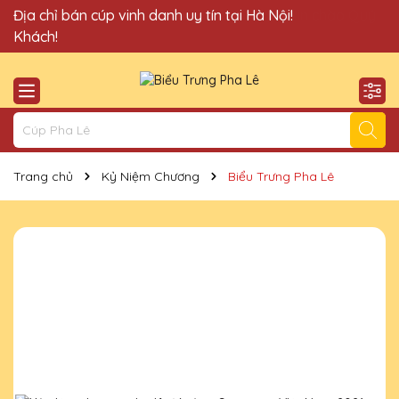
Quà Tặng Cúp Pha Lê Vinh Danh An Thảo xin chào Quý
Địa chỉ bán cúp vinh danh uy tín tại Hà Nội!
Khách!
Trang chủ
Kỷ Niệm Chương
Biểu Trưng Pha Lê