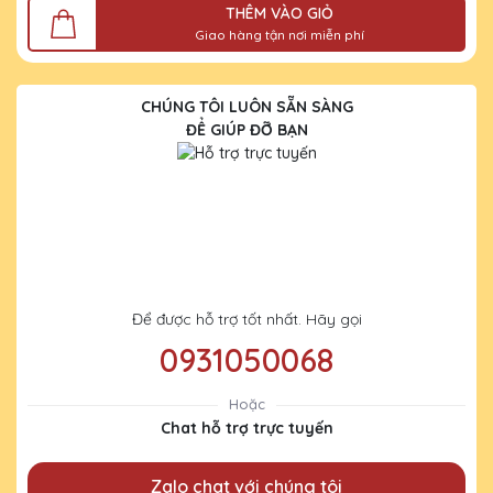
THÊM VÀO GIỎ
Giao hàng tận nơi miễn phí
CHÚNG TÔI LUÔN SẴN SÀNG
ĐỂ GIÚP ĐỠ BẠN
Để được hỗ trợ tốt nhất. Hãy gọi
0931050068
Hoặc
Chat hỗ trợ trực tuyến
Zalo chat với chúng tôi