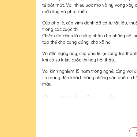
tế bắt mắt. Với nhiều ước mơ và hy vọng xây 
mở rộng và phát triển
Cúp pha lê, cúp vinh danh đã có từ rất lâu, thư
trong các cuộc thi.
Chiếc cúp chính là chứng nhận cho những nỗ lự
tập thể cho cộng đồng, cho xã hội.
Và đến ngày nay, cúp pha lê lại càng trở thàn
khi có sự kiện, cuộc thi hay hội thảo.
Với kinh nghiệm 15 năm trong nghề, cùng với độ
tin mang đến khách hàng những sản phẩm chất l
màu.
Quy trình sản xuất
Bước 1:
Tiếp nhận yêu cầu khách hàng
Bước 2:
Bộ phận thiết kế vẽ phác họa
Bước 3:
Gửi bản vẽ, báo giá khách duyệt