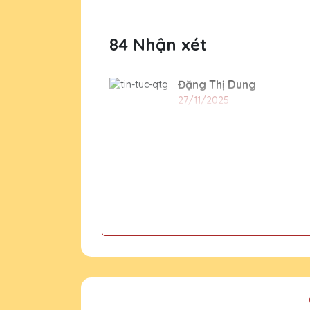
84 Nhận xét
Đặng Thị Dung
27/11/2025
15 chiếc cúp pha lê tặng nhâ
CSKH Pha Lê Hà Nội
2020-01-01
Dịp cuối năm rất nhiều đơn
chốt nội dung in và sản ph
Nguyễn Thị Thu
27/11/2025