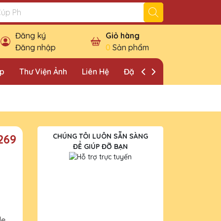
Đăng ký
Giỏ hàng
Đăng nhập
0
Sản phẩm
ặp
Thư Viện Ảnh
Liên Hệ
Đặt Lịch Khảo Sát
269
CHÚNG TÔI LUÔN SẴN SÀNG
ĐỂ GIÚP ĐỠ BẠN
le