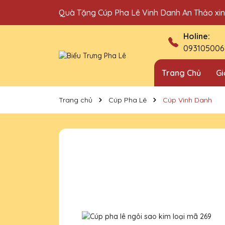
Quà Tặng Cúp Pha Lê Vinh Danh An Thảo xi
Địa chỉ bán cúp vinh danh uy tín tại Hà Nội!
Holine:
093105006
Trang Chủ
Gi
Trang chủ
Cúp Pha Lê
Cúp Vinh Danh