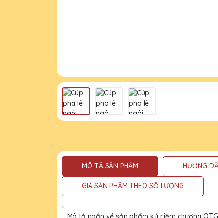
MÔ TẢ SẢN PHẨM
HƯỚNG DẪ
GIÁ SẢN PHẨM THEO SỐ LƯỢNG
Mô tả ngắn về sản phẩm kỷ niệm chương QTG l