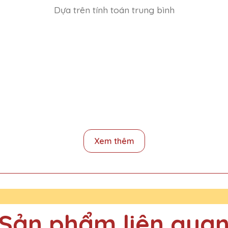
Dựa trên tính toán trung bình
n viên xuất sắc cuối năm thì phải đặt hàng trước bao lâu
Xem thêm
 hàng và hầu như các xưởng sản xuất đều bị quá tải. Vì vậy để không
ẩm trước 1 tuần ạ (5-6 ngày làm việc)
Sản phẩm liên qua