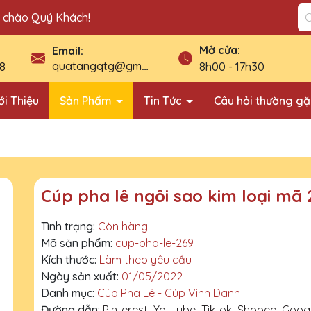
n chào Quý Khách!
Mở cửa:
Email:
quatangqtg@gmail.com
8
8h00 - 17h30
ới Thiệu
Sản Phẩm
Tin Tức
Câu hỏi thường g
Cúp pha lê ngôi sao kim loại mã 
Tình trạng:
Còn hàng
Mã sản phẩm:
cup-pha-le-269
Kích thước:
Làm theo yêu cầu
Ngày sản xuất:
01/05/2022
Danh mục:
Cúp Pha Lê - Cúp Vinh Danh
Đường dẫn:
Pinterest
Youtube
Tiktok
Shopee
Goog