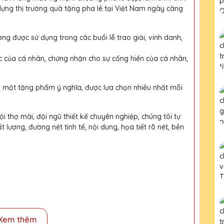
dựng thị trường quà tặng pha lê tại Việt Nam ngày càng
ờng được sử dụng trong các buổi lễ trao giải, vinh danh,
c của cá nhân, chứng nhận cho sự cống hiến của cá nhân,
h một tặng phẩm ý nghĩa, được lựa chọn nhiều nhất mỗi
i thợ mài, đội ngũ thiết kế chuyên nghiệp, chúng tôi tự
ượng, đường nét tinh tế, nội dung, họa tiết rõ nét, bền
Xem thêm