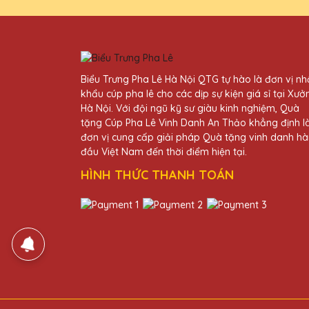
Đã từng mua cúp pha lê tại 
vời!
Dương Văn Sơn
Biểu Trưng Pha Lê Hà Nội QTG tự hào là đơn vị n
27/11/2025
khẩu cúp pha lê cho các dịp sự kiện giá sỉ tại Xưở
Hà Nội. Với đội ngũ kỹ sư giàu kinh nghiệm, Quà
Rất hài lòng với sản phẩm và
tặng Cúp Pha Lê Vinh Danh An Thảo khẳng định l
của người nhận.
đơn vị cung cấp giải pháp Quà tặng vinh danh h
đầu Việt Nam đến thời điểm hiện tại.
Lê Thị Tâm
HÌNH THỨC THANH TOÁN
27/11/2025
Tôi vừa nhận được lô cúp pha l
chuyên nghiệp và nhiệt tình. Rấ
Nguyễn Thị Lan
27/11/2025