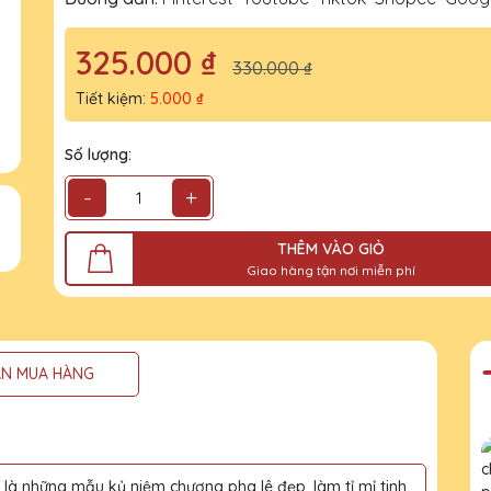
325.000 ₫
330.000 ₫
Tiết kiệm:
5.000 ₫
Số lượng:
-
+
THÊM VÀO GIỎ
Giao hàng tận nơi miễn phí
N MUA HÀNG
à những mẫu kỷ niệm chương pha lê đẹp, làm tỉ mỉ tinh