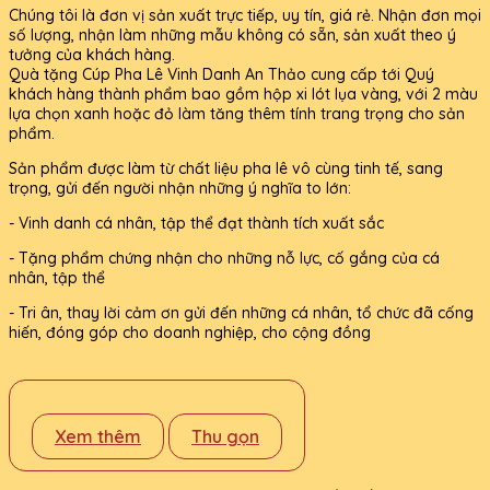
Chúng tôi là đơn vị sản xuất trực tiếp, uy tín, giá rẻ. Nhận đơn mọi
số lượng, nhận làm những mẫu không có sẵn, sản xuất theo ý
tưởng của khách hàng.
Quà tặng Cúp Pha Lê Vinh Danh An Thảo cung cấp tới Quý
khách hàng thành phẩm bao gồm hộp xi lót lụa vàng, với 2 màu
lựa chọn xanh hoặc đỏ làm tăng thêm tính trang trọng cho sản
phẩm.
Sản phẩm được làm từ chất liệu pha lê vô cùng tinh tế, sang
trọng, gửi đến người nhận những ý nghĩa to lớn:
- Vinh danh cá nhân, tập thể đạt thành tích xuất sắc
- Tặng phẩm chứng nhận cho những nỗ lực, cố gắng của cá
nhân, tập thể
- Tri ân, thay lời cảm ơn gửi đến những cá nhân, tổ chức đã cống
hiến, đóng góp cho doanh nghiệp, cho cộng đồng
Xem thêm
Thu gọn