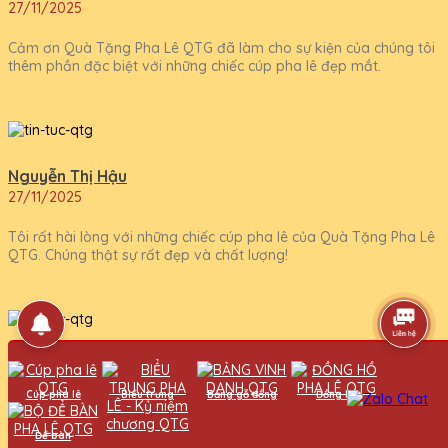
27/11/2025
Cảm ơn Quà Tặng Pha Lê QTG đã làm cho sự kiện của chúng tôi
thêm phần đặc biệt với những chiếc cúp pha lê đẹp mắt.
Nguyễn Thị Hậu
27/11/2025
Tôi rất hài lòng với những chiếc cúp pha lê của Quà Tặng Pha Lê
QTG. Chúng thật sự rất đẹp và chất lượng!
Hồ Văn Đạt
27/11/2025
Cúp pha lê
Biểu trưng
Bảng gỗ đồng
Đồng hồ
Tôi rất hài lòng với những chiếc cúp pha lê của Quà Tặng Pha Lê
Để bàn
QTG. Chúng thật sự rất đẹp và đẳng cấp!