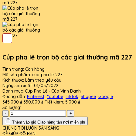
Cúp pha lê trọn bộ các giải thưởng mã 227
Tình trạng:
Còn hàng
Mã sản phẩm:
cup-pha-le-227
Kích thước:
Làm theo yêu cầu
Ngày sản xuất:
01/05/2022
Danh mục:
Cúp Pha Lê - Cúp Vinh Danh
Đường dẫn:
Pinterest
Youtube
Tiktok
Shopee
Google
345.000 ₫
350.000 ₫
Tiết kiệm:
5.000 ₫
Số lượng:
-
+
Thêm vào giỏ
Giao hàng tận nơi miễn phí
CHÚNG TÔI LUÔN SẴN SÀNG
ĐỂ GIÚP ĐỠ BẠN