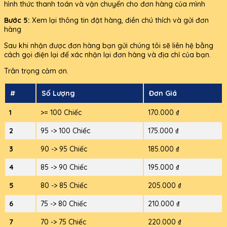
hình thức thanh toán và vận chuyển cho đơn hàng của mình
Bước 5:
Xem lại thông tin đặt hàng, điền chú thích và gửi đơn
hàng
Sau khi nhận được đơn hàng bạn gửi chúng tôi sẽ liên hệ bằng
cách gọi điện lại để xác nhận lại đơn hàng và địa chỉ của bạn.
Trân trọng cảm ơn.
#
Số Lượng
Đơn Giá
1
>= 100 Chiếc
170.000 ₫
2
95 -> 100 Chiếc
175.000 ₫
3
90 -> 95 Chiếc
185.000 ₫
4
85 -> 90 Chiếc
195.000 ₫
5
80 -> 85 Chiếc
205.000 ₫
6
75 -> 80 Chiếc
210.000 ₫
7
70 -> 75 Chiếc
220.000 ₫