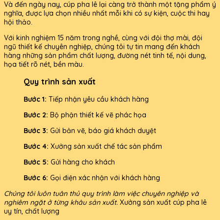
Và đến ngày nay, cúp pha lê lại càng trở thành một tặng phẩm ý
nghĩa, được lựa chọn nhiều nhất mỗi khi có sự kiện, cuộc thi hay
hội thảo.
Với kinh nghiệm 15 năm trong nghề, cùng với đội thợ mài, đội
ngũ thiết kế chuyên nghiệp, chúng tôi tự tin mang đến khách
hàng những sản phẩm chất lượng, đường nét tinh tế, nội dung,
họa tiết rõ nét, bền màu.
Quy trình sản xuất
Bước 1:
Tiếp nhận yêu cầu khách hàng
Bước 2:
Bộ phận thiết kế vẽ phác họa
Bước 3:
Gửi bản vẽ, báo giá khách duyệt
Bước 4:
Xưởng sản xuất chế tác sản phẩm
Bước 5:
Gửi hàng cho khách
Bước 6:
Gọi điện xác nhận với khách hàng
Chúng tôi luôn tuân thủ quy trình làm việc chuyên nghiệp và
nghiêm ngặt ở từng khâu sản xuất.
Xưởng sản xuất cúp pha lê
uy tín, chất lượng