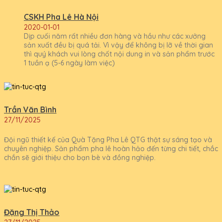
CSKH Pha Lê Hà Nội
2020-01-01
Dịp cuối năm rất nhiều đơn hàng và hầu như các xưởng
sản xuất đều bị quá tải. Vì vậy để không bị lỡ về thời gian
thì quý khách vui lòng chốt nội dung in và sản phẩm trước
1 tuần ạ (5-6 ngày làm việc)
Trần Văn Bình
27/11/2025
Đội ngũ thiết kế của Quà Tặng Pha Lê QTG thật sự sáng tạo và
chuyên nghiệp. Sản phẩm pha lê hoàn hảo đến từng chi tiết, chắc
chắn sẽ giới thiệu cho bạn bè và đồng nghiệp.
Đặng Thị Thảo