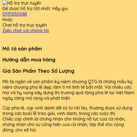
Để được hỗ trợ tốt nhất. Hãy gọi
0931050068
Hoặc
Chat hỗ trợ trực tuyến
Zalo chat với chúng tôi
Mô tả sản phẩm
Hướng dẫn mua hàng
Giá Sản Phẩm Theo Số Lượng
Mô tả ngắn về sản phẩm kỷ niệm chương QTG là những mẫu kỷ
niệm chương pha lê đẹp, làm tỉ mỉ tinh tế bắt mắt. Với nhiều ước
mơ và hy vọng xây dựng thị trường quà tặng pha lê tại Việt Nam
ngày càng mở rộng và phát triển
Cúp pha lê, cúp vinh danh đã có từ rất lâu, thường được sử dụng
trong các buổi lễ trao giải, vinh danh, trong các cuộc thi.
Chiếc cúp chính là chứng nhận cho những nỗ lực của cá nhân,
chứng nhận cho sự cống hiến của cá nhân, tập thể cho cộng
đồng, cho xã hội.