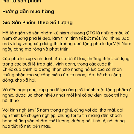
Mô tả sản phẩm
Hướng dẫn mua hàng
Giá Sản Phẩm Theo Số Lượng
Mô tả ngắn về sản phẩm kỷ niệm chương QTG là những mẫu kỷ
niệm chương pha lê đẹp, làm tỉ mỉ tinh tế bắt mắt. Với nhiều ước
mơ và hy vọng xây dựng thị trường quà tặng pha lê tại Việt Nam
ngày càng mở rộng và phát triển
Cúp pha lê, cúp vinh danh đã có từ rất lâu, thường được sử dụng
trong các buổi lễ trao giải, vinh danh, trong các cuộc thi.
Chiếc cúp chính là chứng nhận cho những nỗ lực của cá nhân,
chứng nhận cho sự cống hiến của cá nhân, tập thể cho cộng
đồng, cho xã hội.
Và đến ngày nay, cúp pha lê lại càng trở thành một tặng phẩm ý
nghĩa, được lựa chọn nhiều nhất mỗi khi có sự kiện, cuộc thi hay
hội thảo.
Với kinh nghiệm 15 năm trong nghề, cùng với đội thợ mài, đội
ngũ thiết kế chuyên nghiệp, chúng tôi tự tin mang đến khách
hàng những sản phẩm chất lượng, đường nét tinh tế, nội dung,
họa tiết rõ nét, bền màu.