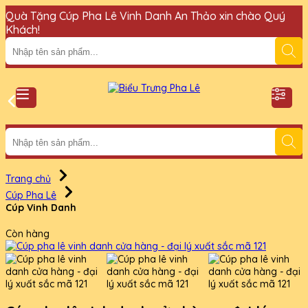
Quà Tặng Cúp Pha Lê Vinh Danh An Thảo xin chào Quý
Đ
Khách!
Trang chủ
Cúp Pha Lê
Cúp Vinh Danh
Còn hàng