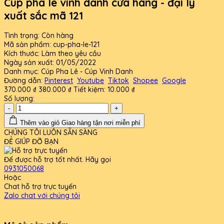
Cúp pha lê vinh danh cửa hàng - đại lý
xuất sắc mã 121
Tình trạng:
Còn hàng
Mã sản phẩm:
cup-pha-le-121
Kích thước:
Làm theo yêu cầu
Ngày sản xuất:
01/05/2022
Danh mục:
Cúp Pha Lê - Cúp Vinh Danh
Đường dẫn:
Pinterest
Youtube
Tiktok
Shopee
Google
370.000 ₫
380.000 ₫
Tiết kiệm:
10.000 ₫
Số lượng:
-
+
Thêm vào giỏ
Giao hàng tận nơi miễn phí
CHÚNG TÔI LUÔN SẴN SÀNG
ĐỂ GIÚP ĐỠ BẠN
Để được hỗ trợ tốt nhất. Hãy gọi
0931050068
Hoặc
Chat hỗ trợ trực tuyến
Zalo chat với chúng tôi