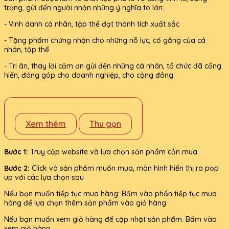
trọng, gửi đến người nhận những ý nghĩa to lớn:
- Vinh danh cá nhân, tập thể đạt thành tích xuất sắc
- Tặng phẩm chứng nhận cho những nỗ lực, cố gắng của cá
nhân, tập thể
- Tri ân, thay lời cảm ơn gửi đến những cá nhân, tổ chức đã cống
hiến, đóng góp cho doanh nghiệp, cho cộng đồng
Xem thêm
Thu gọn
Bước 1:
Truy cập website và lựa chọn sản phẩm cần mua
Bước 2:
Click và sản phẩm muốn mua, màn hình hiển thị ra pop
up với các lựa chọn sau
Nếu bạn muốn tiếp tục mua hàng: Bấm vào phần tiếp tục mua
hàng để lựa chọn thêm sản phẩm vào giỏ hàng
Nếu bạn muốn xem giỏ hàng để cập nhật sản phẩm: Bấm vào
xem giỏ hàng