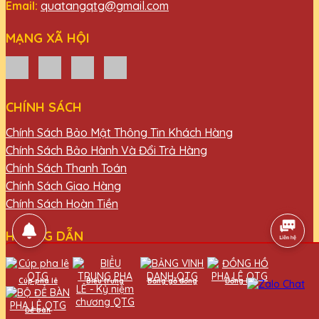
Email:
quatangqtg@gmail.com
MẠNG XÃ HỘI
CHÍNH SÁCH
Chính Sách Bảo Mật Thông Tin Khách Hàng
Chính Sách Bảo Hành Và Đổi Trả Hàng
Chính Sách Thanh Toán
Chính Sách Giao Hàng
Chính Sách Hoàn Tiền
HƯỚNG DẪN
Chính Sách Thanh Toán
Hướng dẫn thanh toán
Cúp pha lê
Biểu trưng
Bảng gỗ đồng
Đồng hồ
Đăng ký thành viên
Để bàn
Hỗ trợ khách hàng