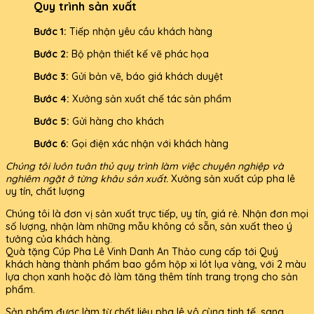
Quy trình sản xuất
Bước 1:
Tiếp nhận yêu cầu khách hàng
Bước 2:
Bộ phận thiết kế vẽ phác họa
Bước 3:
Gửi bản vẽ, báo giá khách duyệt
Bước 4:
Xưởng sản xuất chế tác sản phẩm
Bước 5:
Gửi hàng cho khách
Bước 6:
Gọi điện xác nhận với khách hàng
Chúng tôi luôn tuân thủ quy trình làm việc chuyên nghiệp và
nghiêm ngặt ở từng khâu sản xuất.
Xưởng sản xuất cúp pha lê
uy tín, chất lượng
Chúng tôi là đơn vị sản xuất trực tiếp, uy tín, giá rẻ. Nhận đơn mọi
số lượng, nhận làm những mẫu không có sẵn, sản xuất theo ý
tưởng của khách hàng.
Quà tặng Cúp Pha Lê Vinh Danh An Thảo cung cấp tới Quý
khách hàng thành phẩm bao gồm hộp xi lót lụa vàng, với 2 màu
lựa chọn xanh hoặc đỏ làm tăng thêm tính trang trọng cho sản
phẩm.
Sản phẩm được làm từ chất liệu pha lê vô cùng tinh tế, sang