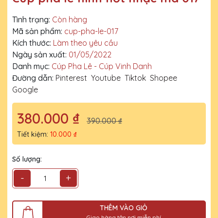
Tình trạng:
Còn hàng
Mã sản phẩm:
cup-pha-le-017
Kích thước:
Làm theo yêu cầu
Ngày sản xuất:
01/05/2022
Danh mục:
Cúp Pha Lê - Cúp Vinh Danh
Đường dẫn:
Pinterest
Youtube
Tiktok
Shopee
Google
380.000 ₫
390.000 ₫
Tiết kiệm:
10.000 ₫
Số lượng:
-
+
THÊM VÀO GIỎ
Giao hàng tận nơi miễn phí