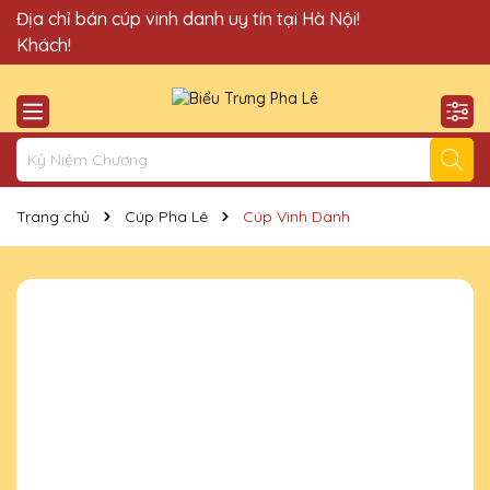
Quà Tặng Cúp Pha Lê Vinh Danh An Thảo xin chào Quý
Địa chỉ bán cúp vinh danh uy tín tại Hà Nội!
Khách!
Trang chủ
Cúp Pha Lê
Cúp Vinh Danh