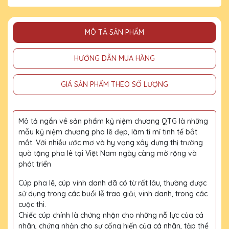
MÔ TẢ SẢN PHẨM
HƯỚNG DẪN MUA HÀNG
GIÁ SẢN PHẨM THEO SỐ LƯỢNG
Mô tả ngắn về sản phẩm kỷ niệm chương QTG là những
mẫu kỷ niệm chương pha lê đẹp, làm tỉ mỉ tinh tế bắt
mắt. Với nhiều ước mơ và hy vọng xây dựng thị trường
quà tặng pha lê tại Việt Nam ngày càng mở rộng và
phát triển
Cúp pha lê, cúp vinh danh đã có từ rất lâu, thường được
sử dụng trong các buổi lễ trao giải, vinh danh, trong các
cuộc thi.
Chiếc cúp chính là chứng nhận cho những nỗ lực của cá
nhân, chứng nhận cho sự cống hiến của cá nhân, tập thể