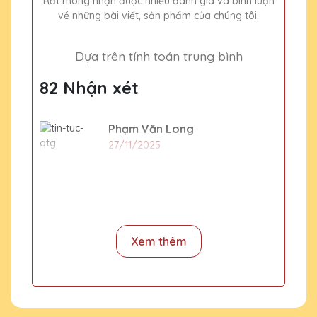
Rất mong nhận được nhiều đánh giá và bình luận
về những bài viết, sản phẩm của chúng tôi.
Dựa trên tính toán trung bình
82 Nhận xét
Phạm Văn Long
27/11/2025
Mua cúp pha lê thì làm trong bao
lâu
CSKH Pha Lê Hà Nội
Xem thêm
2020-01-01
Thời gian sản xuất và gia công 2-3
ngày, dịp cuối năm thì thời gian trả
hàng sẽ lâu hơn, thường thi 4-5 ngày