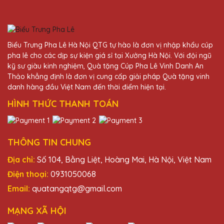
27/11/2025
Chất lượng sản phẩm tuyệt vời, dịch vụ
khách hàng chu đáo. Quà Tặng Pha Lê QTG
Biểu Trưng Pha Lê Hà Nội QTG tự hào là đơn vị nhập khẩu cúp
luôn là lựa chọn hàng đầu của mình khi cần
pha lê cho các dịp sự kiện giá sỉ tại Xưởng Hà Nội. Với đội ngũ
mua cúp pha lê.
kỹ sư giàu kinh nghiệm, Quà tặng Cúp Pha Lê Vinh Danh An
Thảo khẳng định là đơn vị cung cấp giải pháp Quà tặng vinh
danh hàng đầu Việt Nam đến thời điểm hiện tại.
Lê Thị Tâm
HÌNH THỨC THANH TOÁN
27/11/2025
Tôi vừa nhận được lô cúp pha lê từ Quà
Tặng Pha Lê QTG và thực sự ấn tượng với
THÔNG TIN CHUNG
chất lượng và thiết kế tinh xảo. Đội ngũ nhân
viên rất chuyên nghiệp và nhiệt tình. Rất
Địa chỉ:
Số 104, Bằng Liệt, Hoàng Mai, Hà Nội, Việt Nam
đáng tin cậy!
Điện thoại:
0931050068
Email:
quatangqtg@gmail.com
Hoàng Thị Linh
MẠNG XÃ HỘI
27/11/2025