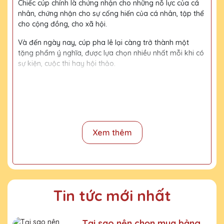
Chiếc cúp chính là chứng nhận cho những nỗ lực của cá
nhân, chứng nhận cho sự cống hiến của cá nhân, tập thể
cho cộng đồng, cho xã hội.
Và đến ngày nay, cúp pha lê lại càng trở thành một
tặng phẩm ý nghĩa, được lựa chọn nhiều nhất mỗi khi có
sự kiện, cuộc thi hay hội thảo.
Với kinh nghiệm 15 năm trong nghề, cùng với đội thợ
mài, đội ngũ thiết kế chuyên nghiệp, chúng tôi tự tin
mang đến khách hàng những sản phẩm chất lượng,
đường nét tinh tế, nội dung, họa tiết rõ nét, bền màu.
Xem thêm
Quy trình sản xuất
Bước 1:
Tiếp nhận yêu cầu khách hàng
Bước 2:
Bộ phận thiết kế vẽ phác họa
Tin tức mới nhất
Bước 3:
Gửi bản vẽ, báo giá khách duyệt
Bước 4:
Xưởng sản xuất chế tác sản phẩm
Tại sao nên chọn mua bảng