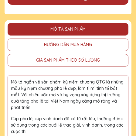
MÔ TẢ SẢN PHẨM
HƯỚNG DẪN MUA HÀNG
GIÁ SẢN PHẨM THEO SỐ LƯỢNG
Mô tả ngắn về sản phẩm kỷ niệm chương QTG là những
mẫu kỷ niệm chương pha lê đẹp, làm tỉ mỉ tinh tế bắt
mắt. Với nhiều ước mơ và hy vọng xây dựng thị trường
quà tặng pha lê tại Việt Nam ngày càng mở rộng và
phát triển
Cúp pha lê, cúp vinh danh đã có từ rất lâu, thường được
sử dụng trong các buổi lễ trao giải, vinh danh, trong các
cuộc thi.