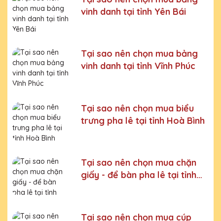
Bước 5:
Gửi hàng cho khách
vinh danh tại tỉnh Yên Bái
Bước 6:
Gọi điện xác nhận với khách hàng
Chúng tôi luôn tuân thủ quy trình làm việc chuyên nghiệp
và nghiêm ngặt ở từng khâu sản xuất.
Xưởng sản xuất
Tại sao nên chọn mua bảng
cúp pha lê uy tín, chất lượng
vinh danh tại tỉnh Vĩnh Phúc
Chúng tôi là đơn vị sản xuất trực tiếp, uy tín, giá rẻ. Nhận
đơn mọi số lượng, nhận làm những mẫu không có sẵn,
sản xuất theo ý tưởng của khách hàng.
Tại sao nên chọn mua biểu
Quà tặng Cúp Pha Lê Vinh Danh An Thảo cung cấp tới
trưng pha lê tại tỉnh Hoà Bình
Quý khách hàng thành phẩm bao gồm hộp xi lót lụa
vàng, với 2 màu lựa chọn xanh hoặc đỏ làm tăng thêm
tính trang trọng cho sản phẩm.
Sản phẩm được làm từ chất liệu pha lê vô cùng tinh tế,
Tại sao nên chọn mua chặn
sang trọng, gửi đến người nhận những ý nghĩa to lớn:
giấy - để bàn pha lê tại tỉnh
- Vinh danh cá nhân, tập thể đạt thành tích xuất sắc
Lạng Sơn
- Tặng phẩm chứng nhận cho những nỗ lực, cố gắng của
cá nhân, tập thể
Tại sao nên chọn mua cúp