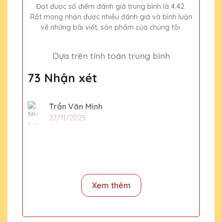
Đạt được số điểm đánh giá trung bình là 4.42.
Rất mong nhận được nhiều đánh giá và bình luận
về những bài viết, sản phẩm của chúng tôi.
Dựa trên tính toán trung bình
73 Nhận xét
Trần Văn Minh
27/11/2025
Đây là lần thứ hai mình đặt hàng tại Quà
Tặng Pha Lê QTG và lần nào cũng hài lòng
về chất lượng và dịch vụ. Sẽ tiếp tục ủng hộ!
Xem thêm
Đặng Thị Hiền
27/11/2025