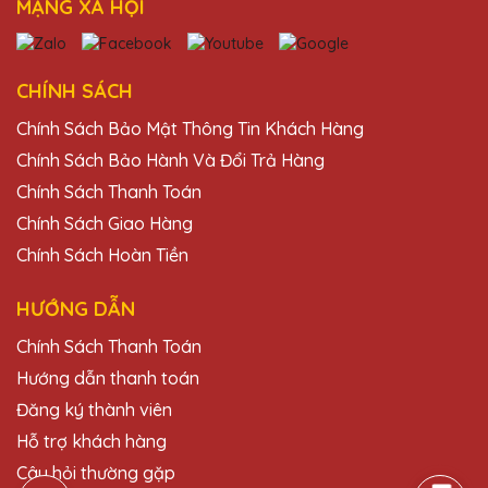
MẠNG XÃ HỘI
Mình đã đặt một lô kỷ niệm chương cho sự
kiện công ty và mọi người đều rất hài lòng.
Cảm ơn Quà Tặng Pha Lê QTG!
CHÍNH SÁCH
Chính Sách Bảo Mật Thông Tin Khách Hàng
Chính Sách Bảo Hành Và Đổi Trả Hàng
Đỗ Thị Quỳnh
27/11/2025
Chính Sách Thanh Toán
Chính Sách Giao Hàng
Sản phẩm của Quà Tặng Pha Lê QTG
Chính Sách Hoàn Tiền
không chỉ đẹp mà còn mang lại giá trị tinh
thần lớn cho người nhận.
HƯỚNG DẪN
Chính Sách Thanh Toán
Bùi Thị Lan
Hướng dẫn thanh toán
27/11/2025
Đăng ký thành viên
Dịch vụ khách hàng của Quà Tặng Pha Lê
Hỗ trợ khách hàng
QTG rất chu đáo và nhiệt tình. Rất hài lòng
với trải nghiệm mua sắm.
Câu hỏi thường gặp