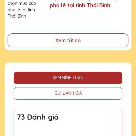
pha lê tại tỉnh Thái Bình
- Tri ân, thay lời cảm ơn gửi đến những cá nhân, tổ chức
đã cống hiến, đóng góp cho doanh nghiệp, cho cộng
đồng
Xem tất cả
XEM BÌNH LUẬN
GỬI ĐÁNH GIÁ
73 Đánh giá