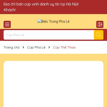
Quà Tặng Cúp Pha Lê Vinh Danh An Thảo xin chào Quý
Địa chỉ bán cúp vinh danh uy tín tại Hà Nội!
Khách!
Trang chủ
Cúp Pha Lê
Cúp Thể Thao