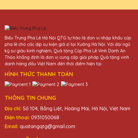
Nguyễn Thị Thu
27/11/2025
Biểu Trưng Pha Lê Hà Nội QTG tự hào là đơn vị nhập khẩu cúp
Đội ngũ nhân viên tại Quà Tặng Pha Lê
pha lê cho các dịp sự kiện giá sỉ tại Xưởng Hà Nội. Với đội ngũ
QTG rất nhiệt tình và chuyên nghiệp. Sản
kỹ sư giàu kinh nghiệm, Quà tặng Cúp Pha Lê Vinh Danh An
phẩm nhận được đúng như ý muốn.
Thảo khẳng định là đơn vị cung cấp giải pháp Quà tặng vinh
danh hàng đầu Việt Nam đến thời điểm hiện tại.
HÌNH THỨC THANH TOÁN
Đỗ Thị Hằng
27/11/2025
Rất hài lòng với sản phẩm và dịch vụ của
THÔNG TIN CHUNG
Quà Tặng Pha Lê QTG. Kỷ niệm chương
Địa chỉ:
Số 104, Bằng Liệt, Hoàng Mai, Hà Nội, Việt Nam
pha lê thật sự đẳng cấp!
Điện thoại:
0931050068
Email:
quatangqtg@gmail.com
Vũ Văn Tiến
27/11/2025