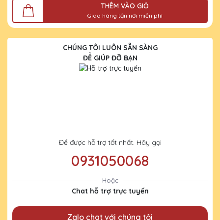
THÊM VÀO GIỎ
Giao hàng tận nơi miễn phí
CHÚNG TÔI LUÔN SẴN SÀNG
ĐỂ GIÚP ĐỠ BẠN
Để được hỗ trợ tốt nhất. Hãy gọi
0931050068
Hoặc
Chat hỗ trợ trực tuyến
Zalo chat với chúng tôi