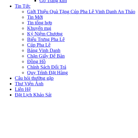
Gỗ Tráng kim
Tin Tức
Giới Thiệu Quà Tặng Cúp Pha Lê Vinh Danh An Thảo
Tin Mới
Tin tổng hợp
Khuyến mại
Kỷ Niệm Chương
Biểu Trưng Pha Lê
Cúp Pha Lê
Bảng Vinh Danh
Chặn Giấy Để Bàn
Đồng Hồ
Chính Sách Đổi Trả
Quy Trình Đặt Hàng
Câu hỏi thường gặp
Thư Viện Ảnh
Liên Hệ
Đặt Lịch Khảo Sát