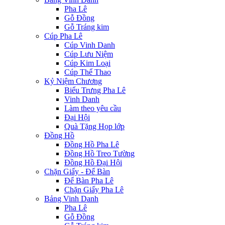
Pha Lê
Gỗ Đồng
Gỗ Tráng kim
Cúp Pha Lê
Cúp Vinh Danh
Cúp Lưu Niệm
Cúp Kim Loại
Cúp Thể Thao
Kỷ Niệm Chương
Biểu Trưng Pha Lê
Vinh Danh
Làm theo yêu cầu
Đại Hội
Quà Tặng Họp lớp
Đồng Hồ
Đồng Hồ Pha Lê
Đồng Hồ Treo Tường
Đồng Hồ Đại Hội
Chặn Giấy - Để Bàn
Để Bàn Pha Lê
Chặn Giấy Pha Lê
Bảng Vinh Danh
Pha Lê
Gỗ Đồng