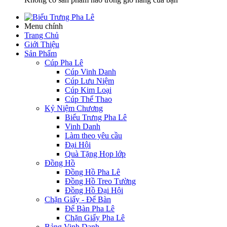
Menu chính
Trang Chủ
Giới Thiệu
Sản Phẩm
Cúp Pha Lê
Cúp Vinh Danh
Cúp Lưu Niệm
Cúp Kim Loại
Cúp Thể Thao
Kỷ Niệm Chương
Biểu Trưng Pha Lê
Vinh Danh
Làm theo yêu cầu
Đại Hội
Quà Tặng Họp lớp
Đồng Hồ
Đồng Hồ Pha Lê
Đồng Hồ Treo Tường
Đồng Hồ Đại Hội
Chặn Giấy - Để Bàn
Để Bàn Pha Lê
Chặn Giấy Pha Lê
Bảng Vinh Danh