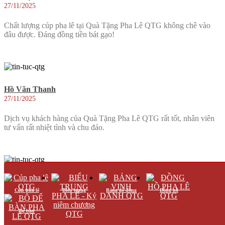
27/11/2025
Chất lượng cúp pha lê tại Quà Tặng Pha Lê QTG không chê vào
đâu được. Đáng đồng tiền bát gạo!
Hồ Văn Thanh
27/11/2025
Dịch vụ khách hàng của Quà Tặng Pha Lê QTG rất tốt, nhân viên
tư vấn rất nhiệt tình và chu đáo.
Đặng Thị Hương
Cúp pha lê
Biểu trưng
Bảng gỗ đồng
Đồng hồ
27/11/2025
Cúp pha lê của Quà Tặng Pha Lê QTG thực sự là một sự lựa chọn
Để bàn
tuyệt vời cho các sự kiện đặc biệt!