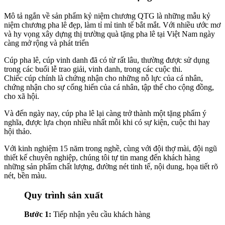
Mô tả ngắn về sản phẩm kỷ niệm chương QTG là những mẫu kỷ
niệm chương pha lê đẹp, làm tỉ mỉ tinh tế bắt mắt. Với nhiều ước mơ
và hy vọng xây dựng thị trường quà tặng pha lê tại Việt Nam ngày
càng mở rộng và phát triển
Cúp pha lê, cúp vinh danh đã có từ rất lâu, thường được sử dụng
trong các buổi lễ trao giải, vinh danh, trong các cuộc thi.
Chiếc cúp chính là chứng nhận cho những nỗ lực của cá nhân,
chứng nhận cho sự cống hiến của cá nhân, tập thể cho cộng đồng,
cho xã hội.
Và đến ngày nay, cúp pha lê lại càng trở thành một tặng phẩm ý
nghĩa, được lựa chọn nhiều nhất mỗi khi có sự kiện, cuộc thi hay
hội thảo.
Với kinh nghiệm 15 năm trong nghề, cùng với đội thợ mài, đội ngũ
thiết kế chuyên nghiệp, chúng tôi tự tin mang đến khách hàng
những sản phẩm chất lượng, đường nét tinh tế, nội dung, họa tiết rõ
nét, bền màu.
Quy trình sản xuất
Bước 1:
Tiếp nhận yêu cầu khách hàng