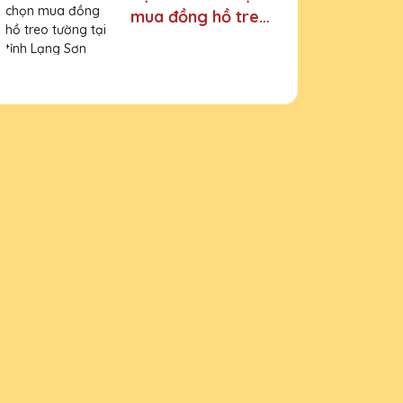
mua đồng hồ treo
tường tại tỉnh
Lạng Sơn