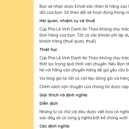
Bạn sẽ nhận được Email xác nhận lô hàng sau 
dõi của bạn. Số theo dõi sẽ hoạt động trong v
Hải quan, nhiệm vụ và thuế
Cúp Pha Lê Vinh Danh An Thảo không chịu trác
Đơn hàng của bạn. Tất cả các khoản phí áp dụ
khách hàng (thuế quan, thuế)
Thiệt hại
Cúp Pha Lê Vinh Danh An Thảo không chịu trác
thất lạc trong quá trình vận chuyển. Nếu Bạn n
hệ với hãng vận chuyển hàng để gửi yêu cầu b
Vui lòng giữ lại tất cả vật liệu đóng gói và hà
Chính sách vận chuyển của chúng tôi được cậ
Giải thích và định nghĩa
Diễn dịch
Những từ có chữ cái đầu được viết hoa có nghĩa
sau đây sẽ có cùng ý nghĩa bất kể chúng xuất h
Các định nghĩa