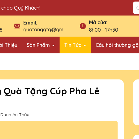
n chào Quý Khách!
Mở cửa:
Email:
quatangqtg@gmail.com
8
8h00 - 17h30
ới Thiệu
Sản Phẩm
Tin Tức
Câu hỏi thường g
g Quà Tặng Cúp Pha Lê
 Danh An Thảo