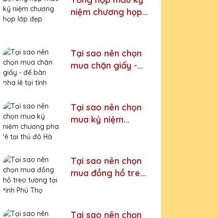
niệm chương họp
lớp đẹp
Tại sao nên chọn
mua chặn giấy -
để bàn pha lê tại
tỉnh Lào Cai
Tại sao nên chọn
mua kỷ niệm
chương pha lê tại
thủ đô Hà Nội
Tại sao nên chọn
mua đồng hồ treo
tường tại tỉnh Phú
Thọ
Tại sao nên chọn