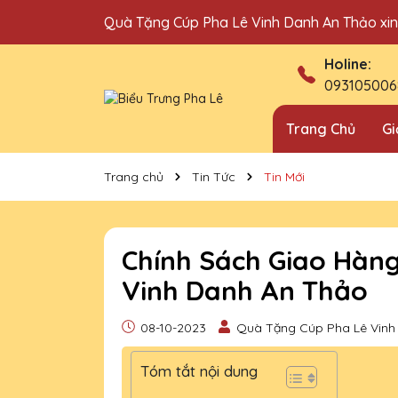
Quà Tặng Cúp Pha Lê Vinh Danh An Thảo xi
Địa chỉ bán cúp vinh danh uy tín tại Hà Nội!
Holine:
093105006
Trang Chủ
Gi
Trang chủ
Tin Tức
Tin Mới
Chính Sách Giao Hàn
Vinh Danh An Thảo
08-10-2023
Quà Tặng Cúp Pha Lê Vinh
Tóm tắt nội dung