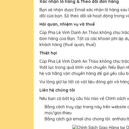
Xác nhận lô hàng & Theo dõi đơn hàng
Bạn sẽ nhận được Email xác nhận lô hàng sau 
dõi của bạn. Số theo dõi sẽ hoạt động trong v
Hải quan, nhiệm vụ và thuế
Cúp Pha Lê Vinh Danh An Thảo không chịu trác
Đơn hàng của Bạn. Tất cả các khoản phí áp dụ
khách hàng (thuế quan, thuế)
Thiệt hại
Cúp Pha Lê Vinh Danh An Thảo không chịu trác
thất lạc trong quá trình vận chuyển. Nếu Bạn n
hệ với hãng vận chuyển hàng để gửi yêu cầu b
Vui lòng giữ lại tất cả vật liệu đóng gói và hà
Liên hệ chúng tôi
Nếu bạn có bất kỳ câu hỏi nào về Chính sách vậ
Bằng cách truy cập trang này trên website c
moi/gioi-thieu
Bằng cách gửi email cho chúng tôi: anthao