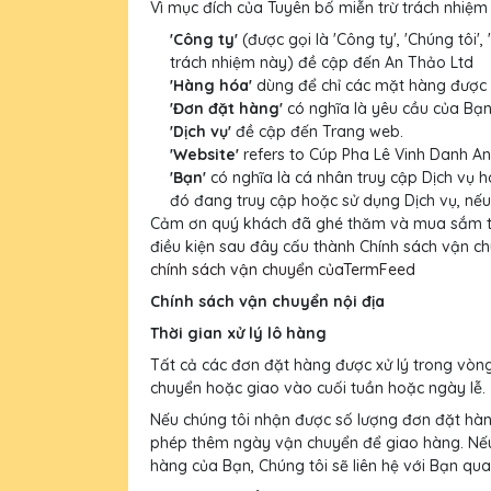
Vì mục đích của Tuyên bố miễn trừ trách nhiệm
'Công ty'
(được gọi là 'Công ty', 'Chúng tôi',
trách nhiệm này) đề cập đến An Thảo Ltd
'Hàng hóa'
dùng để chỉ các mặt hàng được 
'Đơn đặt hàng'
có nghĩa là yêu cầu của Bạ
'Dịch vụ'
đề cập đến Trang web.
'Website'
refers to Cúp Pha Lê Vinh Danh A
'Bạn'
có nghĩa là cá nhân truy cập Dịch vụ
đó đang truy cập hoặc sử dụng Dịch vụ, nếu
Cảm ơn quý khách đã ghé thăm và mua sắm tạ
điều kiện sau đây cấu thành Chính sách vận c
chính sách vận chuyển củaTermFeed
Chính sách vận chuyển nội địa
Thời gian xử lý lô hàng
Tất cả các đơn đặt hàng được xử lý trong vòn
chuyển hoặc giao vào cuối tuần hoặc ngày lễ.
Nếu chúng tôi nhận được số lượng đơn đặt hàng 
phép thêm ngày vận chuyển để giao hàng. Nếu
hàng của Bạn, Chúng tôi sẽ liên hệ với Bạn qua