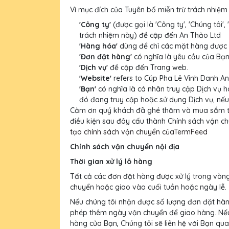
Vì mục đích của Tuyên bố miễn trừ trách nhiệm
'Công ty'
(được gọi là 'Công ty', 'Chúng tôi',
trách nhiệm này) đề cập đến An Thảo Ltd
'Hàng hóa'
dùng để chỉ các mặt hàng được 
'Đơn đặt hàng'
có nghĩa là yêu cầu của Bạ
'Dịch vụ'
đề cập đến Trang web.
'Website'
refers to Cúp Pha Lê Vinh Danh A
'Bạn'
có nghĩa là cá nhân truy cập Dịch vụ
đó đang truy cập hoặc sử dụng Dịch vụ, nếu
Cảm ơn quý khách đã ghé thăm và mua sắm tạ
điều kiện sau đây cấu thành Chính sách vận c
tạo chính sách vận chuyển củaTermFeed
Chính sách vận chuyển nội địa
Thời gian xử lý lô hàng
Tất cả các đơn đặt hàng được xử lý trong vòn
chuyển hoặc giao vào cuối tuần hoặc ngày lễ.
Nếu chúng tôi nhận được số lượng đơn đặt hàng 
phép thêm ngày vận chuyển để giao hàng. Nếu
hàng của Bạn, Chúng tôi sẽ liên hệ với Bạn qua