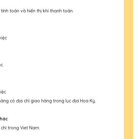
ính toán và hiển thị khi thanh toán.
việc
ệc
iệc
ng có địa chỉ giao hàng trong lục địa Hoa Kỳ.
khác
chỉ trong Viet Nam.