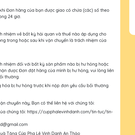
khi Đơn hàng của bạn được giao có chứa (các) số theo
òng 24 giờ.
h nhiệm về bất kỳ hải quan và thuế nào áp dụng cho
ng trong hoặc sau khi vận chuyển là trách nhiệm của
h nhiệm đối với bất kỳ sản phẩm nào bị hư hỏng hoặc
hận được Đơn đặt hàng của mình bị hư hỏng, vui lòng liên
ồi thường.
ng hóa bị hư hỏng trước khi nộp đơn yêu cầu bồi thường.
n chuyển này, Bạn có thể liên hệ với chúng tôi:
ủa chúng tôi: https://cupphalevinhdanh.com/tin-tuc/tin-
.ltd@gmail.com