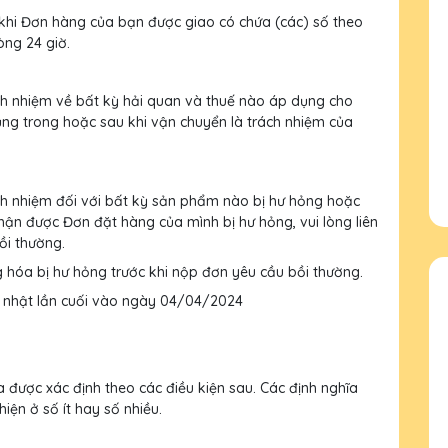
khi Đơn hàng của bạn được giao có chứa (các) số theo
òng 24 giờ.
h nhiệm về bất kỳ hải quan và thuế nào áp dụng cho
ng trong hoặc sau khi vận chuyển là trách nhiệm của
h nhiệm đối với bất kỳ sản phẩm nào bị hư hỏng hoặc
hận được Đơn đặt hàng của mình bị hư hỏng, vui lòng liên
ồi thường.
ng hóa bị hư hỏng trước khi nộp đơn yêu cầu bồi thường.
p nhật lần cuối vào ngày 04/04/2024
 được xác định theo các điều kiện sau. Các định nghĩa
iện ở số ít hay số nhiều.