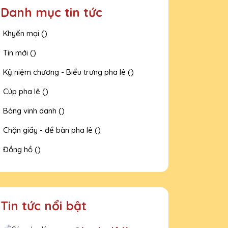
Danh mục tin tức
Khyến mại ()
Tin mới ()
Kỷ niệm chương - Biểu trưng pha lê ()
Cúp pha lê ()
Bảng vinh danh ()
Chặn giấy - để bàn pha lê ()
Đồng hồ ()
Tin tức nổi bật