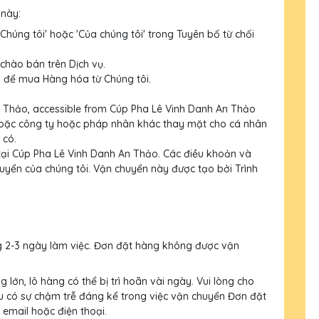
 này:
 'Chúng tôi' hoặc 'Của chúng tôi' trong Tuyên bố từ chối
chào bán trên Dịch vụ.
n để mua Hàng hóa từ Chúng tôi.
n Thảo, accessible from Cúp Pha Lê Vinh Danh An Thảo
 hoặc công ty hoặc pháp nhân khác thay mặt cho cá nhân
 có.
i Cúp Pha Lê Vinh Danh An Thảo. Các điều khoản và
huyển của chúng tôi. Vận chuyển này được tạo bởi
Trình
g 2-3 ngày làm việc. Đơn đặt hàng không được vận
lớn, lô hàng có thể bị trì hoãn vài ngày. Vui lòng cho
 có sự chậm trễ đáng kể trong việc vận chuyển Đơn đặt
 email hoặc điện thoại.