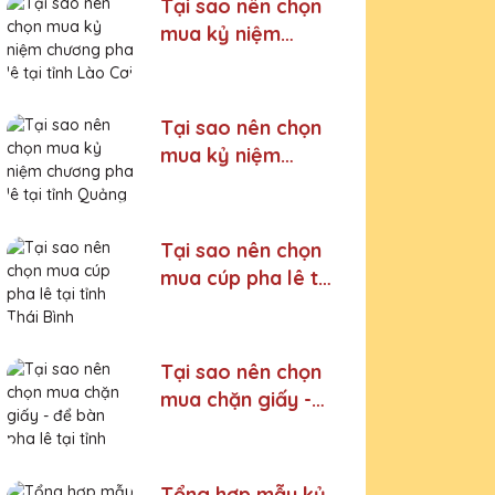
Tại sao nên chọn
mua kỷ niệm
chương pha lê tại
tỉnh Lào Cai
Tại sao nên chọn
mua kỷ niệm
chương pha lê tại
tỉnh Quảng Ninh
Tại sao nên chọn
mua cúp pha lê tại
tỉnh Thái Bình
Tại sao nên chọn
mua chặn giấy -
để bàn pha lê tại
tỉnh Thanh Hoá
Tổng hợp mẫu kỷ