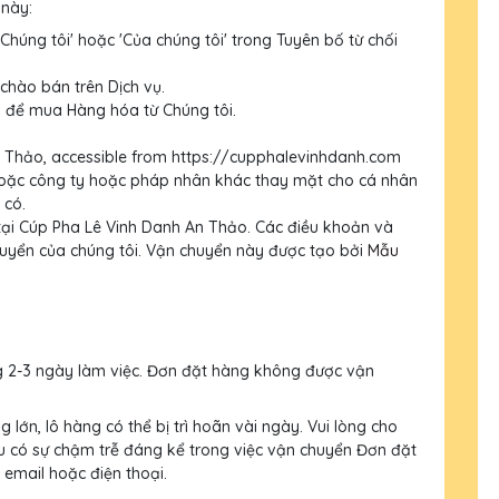
 này:
 'Chúng tôi' hoặc 'Của chúng tôi' trong Tuyên bố từ chối
chào bán trên Dịch vụ.
n để mua Hàng hóa từ Chúng tôi.
n Thảo, accessible from https://cupphalevinhdanh.com
 hoặc công ty hoặc pháp nhân khác thay mặt cho cá nhân
 có.
i Cúp Pha Lê Vinh Danh An Thảo. Các điều khoản và
huyển của chúng tôi. Vận chuyển này được tạo bởi
Mẫu
g 2-3 ngày làm việc. Đơn đặt hàng không được vận
lớn, lô hàng có thể bị trì hoãn vài ngày. Vui lòng cho
 có sự chậm trễ đáng kể trong việc vận chuyển Đơn đặt
 email hoặc điện thoại.