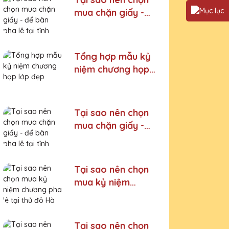
mua chặn giấy -
để bàn pha lê tại
tỉnh Thanh Hoá
Tổng hợp mẫu kỷ
niệm chương họp
lớp đẹp
Tại sao nên chọn
mua chặn giấy -
để bàn pha lê tại
tỉnh Lào Cai
Tại sao nên chọn
mua kỷ niệm
chương pha lê tại
thủ đô Hà Nội
Tại sao nên chọn