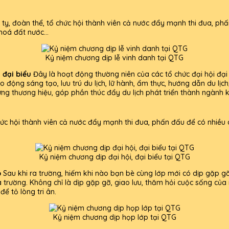
ty, đoàn thể, tổ chức hội thành viên cả nước đẩy mạnh thi đua, phấ
hoá đất nước...
Kỷ niệm chương dịp lễ vinh danh tại QTG
 đại biểu
Đây là hoạt động thường niên của các tổ chức đại hội đại
 lao động sáng tạo, lưu trú du lịch, lữ hành, ẩm thực, hướng dẫn du
ựng thương hiệu, góp phần thúc đẩy du lịch phát triển thành ngành k
ức hội thành viên cả nước đẩy mạnh thi đua, phấn đấu để có nhiều
Kỷ niệm chương dịp đại hội, đại biểu tại QTG
p
Sau khi ra trường, hiếm khi nào bạn bè cùng lớp mới có dịp gặp g
a trường. Không chỉ là dịp gặp gỡ, giao lưu, thăm hỏi cuộc sống của
ể tỏ lòng tri ân.
Kỷ niệm chương dịp họp lớp tại QTG