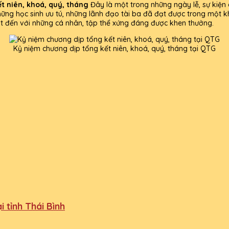
t niên, khoá, quý, tháng
Đây là một trong những ngày lễ, sự kiện
hững học sinh ưu tú, những lãnh đạo tài ba đã đạt được trong một k
ất đến với những cá nhân, tập thể xứng đáng được khen thưởng.
Kỷ niệm chương dịp tổng kết niên, khoá, quý, tháng tại QTG
 tỉnh Thái Bình