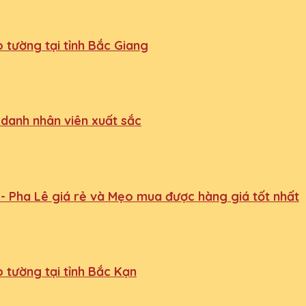
 tường tại tỉnh Bắc Giang
 danh nhân viên xuất sắc
- Pha Lê giá rẻ và Mẹo mua được hàng giá tốt nhất
 tường tại tỉnh Bắc Kạn