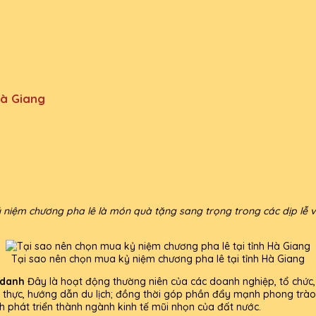
Hà Giang
niệm chương pha lê là món quà tặng sang trọng trong các dịp lễ vin
Tại sao nên chọn mua kỷ niệm chương pha lê tại tỉnh Hà Giang
 danh
Đây là hoạt động thường niên của các doanh nghiệp, tổ chức
h, ẩm thực, hướng dẫn du lịch; đồng thời góp phần đẩy mạnh phong trà
h phát triển thành ngành kinh tế mũi nhọn của đất nước.