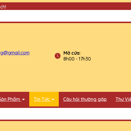
ch!
tg@gmail.com
Mở cửa:
8h00 - 17h30
Sản Phẩm
Tin Tức
Câu hỏi thường gặp
Thư Vi