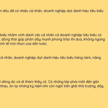
n đấu để có nhiều cá nhân, doanh nghiệp đạt danh hiệu tiêu biểu
 biểu nhằm vinh danh các cá nhân và doanh nghiệp tiêu biểu có
 lịch; đồng thời góp phần đẩy mạnh phong trào thi đua, không ngừng
inh tế mũi nhọn của đất nước.
 cá nhân, doanh nghiệp đạt danh hiệu tiêu biểu hàng năm, nâng
ỡ đông đủ và đi thăm thầy cô. Có những lớp phải mất đến gần
 nhau, ôn lại những kỷ niệm khi còn ngồi trên ghế nhà trường, đây