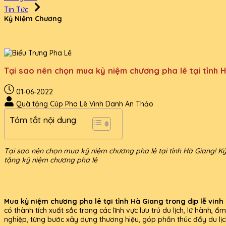
Tin Tức
Kỷ Niệm Chương
Tại sao nên chọn mua kỷ niệm chương pha lê tại tỉnh 
01-06-2022
Quà tặng Cúp Pha Lê Vinh Danh An Thảo
Tóm tắt nội dung
Tại sao nên chọn mua kỷ niệm chương pha lê tại tỉnh Hà Giang! Kỷ 
tặng kỷ niệm chương pha lê
Mua kỷ niệm chương pha lê tại tỉnh Hà Giang trong dịp lễ vinh
có thành tích xuất sắc trong các lĩnh vực lưu trú du lịch, lữ hàn
nghiệp, từng bước xây dựng thương hiệu, góp phần thúc đẩy du lịc