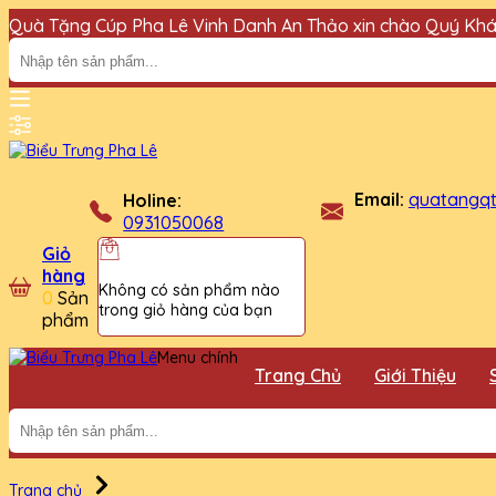
Quà Tặng Cúp Pha Lê Vinh Danh An Thảo xin chào Quý Khá
Email:
quatangq
Holine:
0931050068
Giỏ
hàng
Không có sản phẩm nào
0
Sản
trong giỏ hàng của bạn
phẩm
Menu chính
Trang Chủ
Giới Thiệu
Trang chủ