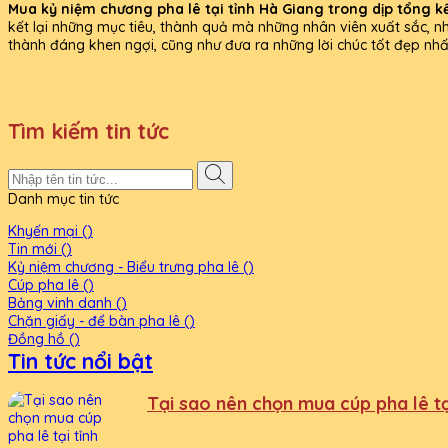
Mua kỷ niệm chương pha lê tại tỉnh Hà Giang trong dịp tổng kế
kết lại những mục tiêu, thành quả mà những nhân viên xuất sắc, n
thành đáng khen ngợi, cũng như đưa ra những lời chúc tốt đẹp nh
Tìm kiếm tin tức
Danh mục tin tức
Khyến mại ()
Tin mới ()
Kỷ niệm chương - Biểu trưng pha lê ()
Cúp pha lê ()
Bảng vinh danh ()
Chặn giấy - để bàn pha lê ()
Đồng hồ ()
Tin tức nổi bật
Tại sao nên chọn mua cúp pha lê tại