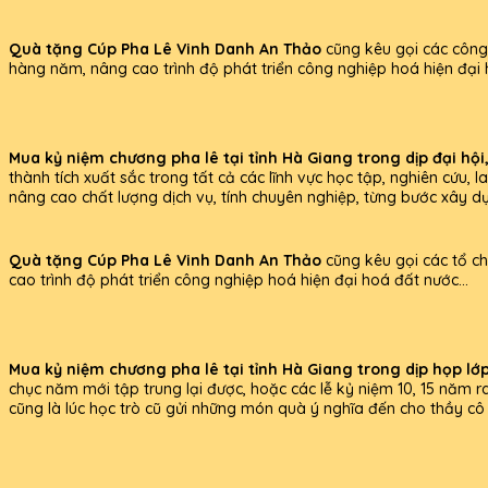
Quà tặng Cúp Pha Lê Vinh Danh An Thảo
cũng kêu gọi các công 
hàng năm, nâng cao trình độ phát triển công nghiệp hoá hiện đại 
Mua kỷ niệm chương pha lê tại tỉnh Hà Giang trong dịp đại hội,
thành tích xuất sắc trong tất cả các lĩnh vực học tập, nghiên cứu,
nâng cao chất lượng dịch vụ, tính chuyên nghiệp, từng bước xây d
Quà tặng Cúp Pha Lê Vinh Danh An Thảo
cũng kêu gọi các tổ ch
cao trình độ phát triển công nghiệp hoá hiện đại hoá đất nước...
Mua kỷ niệm chương pha lê tại tỉnh Hà Giang trong dịp họp lớ
chục năm mới tập trung lại được, hoặc các lễ kỷ niệm 10, 15 năm r
cũng là lúc học trò cũ gửi những món quà ý nghĩa đến cho thầy cô đ