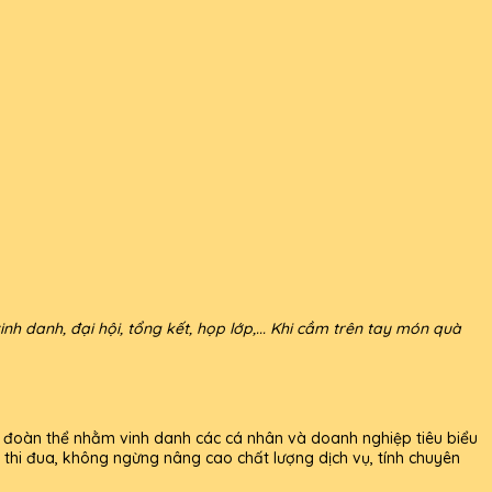
h danh, đại hội, tổng kết, họp lớp,... Khi cầm trên tay món quà
, đoàn thể nhằm vinh danh các cá nhân và doanh nghiệp tiêu biểu
o thi đua, không ngừng nâng cao chất lượng dịch vụ, tính chuyên