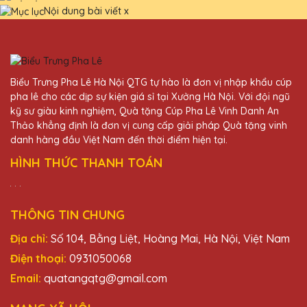
Nội dung bài viết
x
Biểu Trưng Pha Lê Hà Nội QTG tự hào là đơn vị nhập khẩu cúp
pha lê cho các dịp sự kiện giá sỉ tại Xưởng Hà Nội. Với đội ngũ
kỹ sư giàu kinh nghiệm, Quà tặng Cúp Pha Lê Vinh Danh An
Thảo khẳng định là đơn vị cung cấp giải pháp Quà tặng vinh
danh hàng đầu Việt Nam đến thời điểm hiện tại.
HÌNH THỨC THANH TOÁN
THÔNG TIN CHUNG
Địa chỉ:
Số 104, Bằng Liệt, Hoàng Mai, Hà Nội, Việt Nam
Điện thoại:
0931050068
Email:
quatangqtg@gmail.com