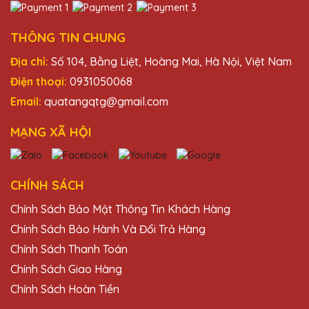
27/11/2025
THÔNG TIN CHUNG
Cúp Pha Lê Vinh Danh An Thảo làm cho mọi
dịp lễ trở nên đặc biệt và ý nghĩa hơn bao
Địa chỉ:
Số 104, Bằng Liệt, Hoàng Mai, Hà Nội, Việt Nam
giờ hết.
Điện thoại:
0931050068
Email:
quatangqtg@gmail.com
MẠNG XÃ HỘI
CHÍNH SÁCH
Chính Sách Bảo Mật Thông Tin Khách Hàng
Chính Sách Bảo Hành Và Đổi Trả Hàng
Chính Sách Thanh Toán
Chính Sách Giao Hàng
Chính Sách Hoàn Tiền