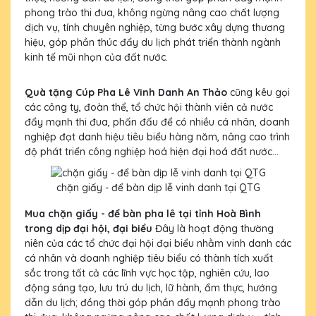
phong trào thi đua, không ngừng nâng cao chất lượng
dịch vụ, tính chuyên nghiệp, từng bước xây dựng thương
hiệu, góp phần thúc đẩy du lịch phát triển thành ngành
kinh tế mũi nhọn của đất nước.
Quà tặng Cúp Pha Lê Vinh Danh An Thảo
cũng kêu gọi
các công ty, đoàn thể, tổ chức hội thành viên cả nước
đẩy mạnh thi đua, phấn đấu để có nhiều cá nhân, doanh
nghiệp đạt danh hiệu tiêu biểu hàng năm, nâng cao trình
độ phát triển công nghiệp hoá hiện đại hoá đất nước...
chặn giấy - để bàn dịp lễ vinh danh tại QTG
Mua chặn giấy - để bàn pha lê tại tỉnh Hoà Bình
trong dịp đại hội, đại biểu
Đây là hoạt động thường
niên của các tổ chức đại hội đại biểu nhằm vinh danh các
cá nhân và doanh nghiệp tiêu biểu có thành tích xuất
sắc trong tất cả các lĩnh vực học tập, nghiên cứu, lao
động sáng tạo, lưu trú du lịch, lữ hành, ẩm thực, hướng
dẫn du lịch; đồng thời góp phần đẩy mạnh phong trào