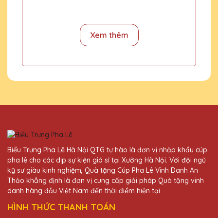
không chỉ đẹp mà còn rất tinh tế, rất xứng
đáng với giá trị của nó.
Xem thêm
Hoàng Thị Lệ
27/11/2025
Tôi rất hài lòng với cúp pha lê của Quà
Tặng Pha Lê QTG. Chúng thật sự rất đẹp và
tinh tế!
Hoàng Thị Tuyết
27/11/2025
Biểu Trưng Pha Lê Hà Nội QTG tự hào là đơn vị nhập khẩu cúp
pha lê cho các dịp sự kiện giá sỉ tại Xưởng Hà Nội. Với đội ngũ
Dịch vụ khách hàng của Quà Tặng Pha Lê
kỹ sư giàu kinh nghiệm, Quà tặng Cúp Pha Lê Vinh Danh An
QTG rất tận tâm và chuyên nghiệp. Tôi rất
Thảo khẳng định là đơn vị cung cấp giải pháp Quà tặng vinh
hài lòng với sản phẩm.
danh hàng đầu Việt Nam đến thời điểm hiện tại.
HÌNH THỨC THANH TOÁN
Đặng Thị Hoa