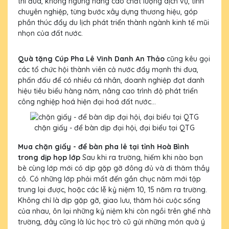
thi đua, không ngừng nâng cao chất lượng dịch vụ, tính
chuyên nghiệp, từng bước xây dựng thương hiệu, góp
phần thúc đẩy du lịch phát triển thành ngành kinh tế mũi
nhọn của đất nước.
Quà tặng Cúp Pha Lê Vinh Danh An Thảo
cũng kêu gọi
các tổ chức hội thành viên cả nước đẩy mạnh thi đua,
phấn đấu để có nhiều cá nhân, doanh nghiệp đạt danh
hiệu tiêu biểu hàng năm, nâng cao trình độ phát triển
công nghiệp hoá hiện đại hoá đất nước...
chặn giấy - để bàn dịp đại hội, đại biểu tại QTG
Mua chặn giấy - để bàn pha lê tại tỉnh Hoà Bình
trong dịp họp lớp
Sau khi ra trường, hiếm khi nào bạn
bè cùng lớp mới có dịp gặp gỡ đông đủ và đi thăm thầy
cô. Có những lớp phải mất đến gần chục năm mới tập
trung lại được, hoặc các lễ kỷ niệm 10, 15 năm ra trường.
Không chỉ là dịp gặp gỡ, giao lưu, thăm hỏi cuộc sống
của nhau, ôn lại những kỷ niệm khi còn ngồi trên ghế nhà
trường, đây cũng là lúc học trò cũ gửi những món quà ý