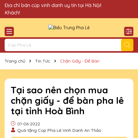
Quà Tặng Cúp Pha Lê Vinh Danh An Thảo xin chào Quý
Địa chỉ bán cúp vinh danh uy tín tại Hà Nội!
Khách!
Trang chủ
Tin Tức
Chặn Giấy - Để Bàn
Tại sao nên chọn mua
chặn giấy - để bàn pha lê
tại tỉnh Hoà Bình
01-06-2022
Quà tặng Cúp Pha Lê Vinh Danh An Thảo