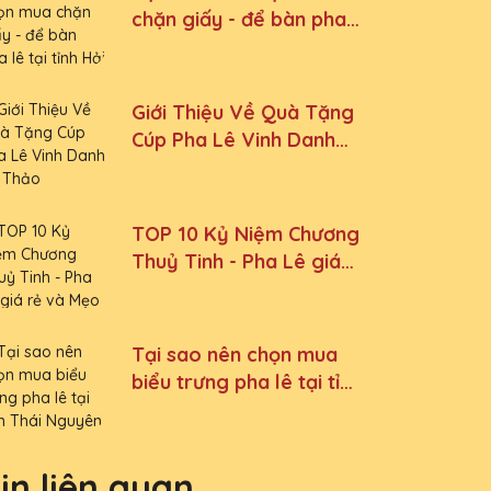
chặn giấy - để bàn pha
lê tại tỉnh Hải Phòng
Giới Thiệu Về Quà Tặng
Cúp Pha Lê Vinh Danh
An Thảo
TOP 10 Kỷ Niệm Chương
Thuỷ Tinh - Pha Lê giá
rẻ và Mẹo mua được
hàng giá tốt nhất
Tại sao nên chọn mua
biểu trưng pha lê tại tỉnh
Thái Nguyên
in liên quan