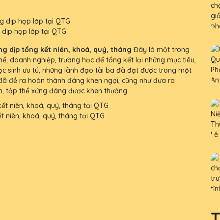
g dịp họp lớp tại QTG
ng dịp tổng kết niên, khoá, quý, tháng
Đây là một trong
hể, doanh nghiệp, trường học để tổng kết lại những mục tiêu,
c sinh ưu tú, những lãnh đạo tài ba đã đạt được trong một
 đã đề ra hoàn thành đáng khen ngợi, cũng như đưa ra
n, tập thể xứng đáng được khen thưởng.
ết niên, khoá, quý, tháng tại QTG
T