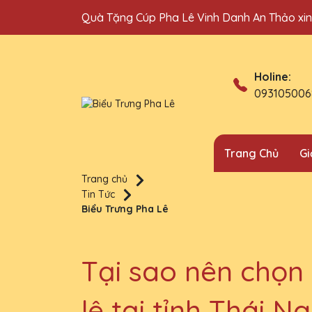
Quà Tặng Cúp Pha Lê Vinh Danh An Thảo xi
Holine:
093105006
Trang Chủ
Gi
Trang chủ
Tin Tức
Biểu Trưng Pha Lê
Tại sao nên chọn
lê tại tỉnh Thái N