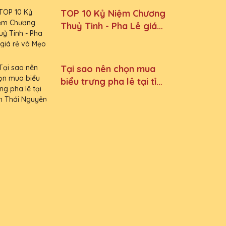
TOP 10 Kỷ Niệm Chương
Thuỷ Tinh - Pha Lê giá
rẻ và Mẹo mua được
hàng giá tốt nhất
Tại sao nên chọn mua
biểu trưng pha lê tại tỉnh
Thái Nguyên