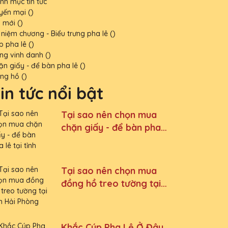
nh mục tin tức
yến mại ()
n mới ()
 niệm chương - Biểu trưng pha lê ()
p pha lê ()
ng vinh danh ()
ặn giấy - để bàn pha lê ()
ng hồ ()
in tức nổi bật
Tại sao nên chọn mua
chặn giấy - để bàn pha
lê tại tỉnh Nam Định
Tại sao nên chọn mua
đồng hồ treo tường tại
tỉnh Hải Phòng
Khắc Cúp Pha Lê Ở Đâu