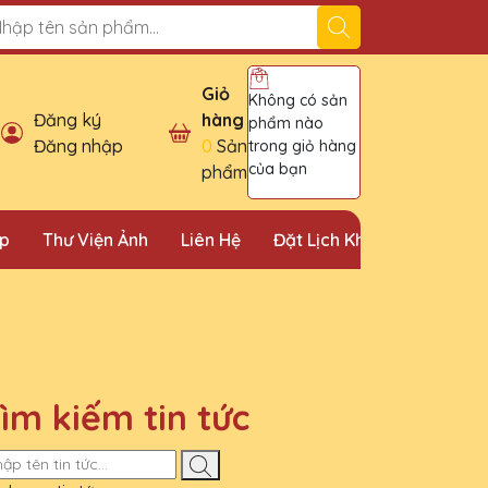
ỉ bán cúp vinh danh uy tín tại Hà Nội!
Giỏ
Không có sản
Đăng ký
hàng
phẩm nào
Đăng nhập
0
Sản
trong giỏ hàng
của bạn
phẩm
ặp
Thư Viện Ảnh
Liên Hệ
Đặt Lịch Khảo Sát
ìm kiếm tin tức