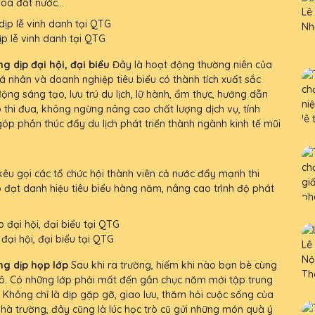
oá đất nước...
ịp lễ vinh danh tại QTG
g dịp đại hội, đại biểu
Đây là hoạt động thường niên của
á nhân và doanh nghiệp tiêu biểu có thành tích xuất sắc
động sáng tạo, lưu trú du lịch, lữ hành, ẩm thực, hướng dẫn
thi đua, không ngừng nâng cao chất lượng dịch vụ, tính
óp phần thúc đẩy du lịch phát triển thành ngành kinh tế mũi
êu gọi các tổ chức hội thành viên cả nước đẩy mạnh thi
 đạt danh hiệu tiêu biểu hàng năm, nâng cao trình độ phát
 đại hội, đại biểu tại QTG
ng dịp họp lớp
Sau khi ra trường, hiếm khi nào bạn bè cùng
cô. Có những lớp phải mất đến gần chục năm mới tập trung
. Không chỉ là dịp gặp gỡ, giao lưu, thăm hỏi cuộc sống của
nhà trường, đây cũng là lúc học trò cũ gửi những món quà ý