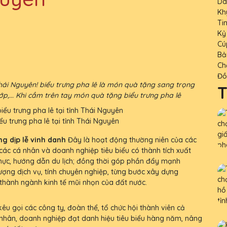
Da
Kh
Ti
Kỷ
Cú
Bả
Ch
Đồ
Thái Nguyên! biểu trưng pha lê là món quà tặng sang trọng
T
 lớp,... Khi cầm trên tay món quà tặng biểu trưng pha lê
u trưng pha lê tại tỉnh Thái Nguyên
ng dịp lễ vinh danh
Đây là hoạt động thường niên của các
ác cá nhân và doanh nghiệp tiêu biểu có thành tích xuất
m thực, hướng dẫn du lịch; đồng thời góp phần đẩy mạnh
ượng dịch vụ, tính chuyên nghiệp, từng bước xây dựng
 thành ngành kinh tế mũi nhọn của đất nước.
êu gọi các công ty, đoàn thể, tổ chức hội thành viên cả
nhân, doanh nghiệp đạt danh hiệu tiêu biểu hàng năm, nâng