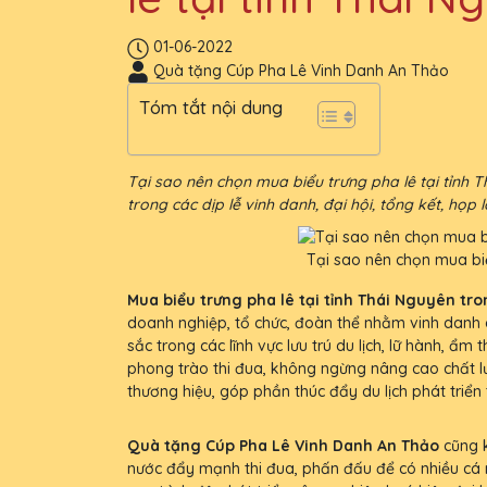
01-06-2022
Quà tặng Cúp Pha Lê Vinh Danh An Thảo
Tóm tắt nội dung
Tại sao nên chọn mua biểu trưng pha lê tại tỉnh 
trong các dịp lễ vinh danh, đại hội, tổng kết, họp
Tại sao nên chọn mua biể
Mua biểu trưng pha lê tại tỉnh Thái Nguyên tro
doanh nghiệp, tổ chức, đoàn thể nhằm vinh danh c
sắc trong các lĩnh vực lưu trú du lịch, lữ hành, ẩ
phong trào thi đua, không ngừng nâng cao chất l
thương hiệu, góp phần thúc đẩy du lịch phát triển
Quà tặng Cúp Pha Lê Vinh Danh An Thảo
cũng k
nước đẩy mạnh thi đua, phấn đấu để có nhiều cá 