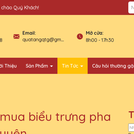
n chào Quý Khách!
Địa ch
Mở cửa:
Email:
quatangqtg@gmail.com
8
8h00 - 17h30
ới Thiệu
Sản Phẩm
Tin Tức
Câu hỏi thường g
T
 mua biểu trưng pha
guyên