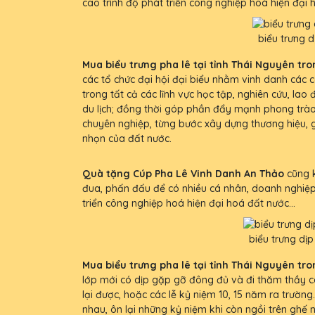
cao trình độ phát triển công nghiệp hoá hiện đại h
biểu trưng d
Mua biểu trưng pha lê tại tỉnh Thái Nguyên tron
các tổ chức đại hội đại biểu nhằm vinh danh các c
trong tất cả các lĩnh vực học tập, nghiên cứu, lao 
du lịch; đồng thời góp phần đẩy mạnh phong trào 
chuyên nghiệp, từng bước xây dựng thương hiệu, g
nhọn của đất nước.
Quà tặng Cúp Pha Lê Vinh Danh An Thảo
cũng k
đua, phấn đấu để có nhiều cá nhân, doanh nghiệp
triển công nghiệp hoá hiện đại hoá đất nước...
biểu trưng dịp
Mua biểu trưng pha lê tại tỉnh Thái Nguyên tro
lớp mới có dịp gặp gỡ đông đủ và đi thăm thầy 
lại được, hoặc các lễ kỷ niệm 10, 15 năm ra trường
nhau, ôn lại những kỷ niệm khi còn ngồi trên ghế 