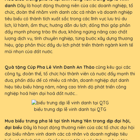
danh
Đây là hoạt động thường niên của các doanh nghiệp, tổ
chức, đoàn thể nhằm vinh danh các cá nhân và doanh nghiệp
tiêu biểu có thành tích xuất sắc trong các lĩnh vực lưu trú du
lịch, lữ hành, ẩm thực, hướng dẫn du lịch; đồng thời góp phần
đẩy mạnh phong trào thi đua, không ngừng nâng cao chất
lượng dịch vụ, tính chuyên nghiệp, từng bước xây dựng thương
hiệu, góp phần thúc đẩy du lịch phát triển thành ngành kinh tế
mũi nhọn của đất nước.
Quà tặng Cúp Pha Lê Vinh Danh An Thảo
cũng kêu gọi các
công ty, đoàn thể, tổ chức hội thành viên cả nước đẩy mạnh thi
đua, phấn đấu để có nhiều cá nhân, doanh nghiệp đạt danh
hiệu tiêu biểu hàng năm, nâng cao trình độ phát triển công
nghiệp hoá hiện đại hoá đất nước...
biểu trưng dịp lễ vinh danh tại QTG
Mua biểu trưng pha lê tại tỉnh Hưng Yên trong dịp đại hội,
đại biểu
Đây là hoạt động thường niên của các tổ chức đại hội
đại biểu nhằm vinh danh các cá nhân và doanh nghiệp tiêu