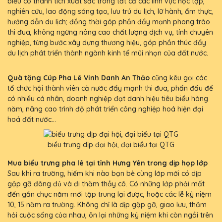
biểu có thành tích xuất sắc trong tất cả các lĩnh vực học tập,
nghiên cứu, lao động sáng tạo, lưu trú du lịch, lữ hành, ẩm thực,
hướng dẫn du lịch; đồng thời góp phần đẩy mạnh phong trào
thi đua, không ngừng nâng cao chất lượng dịch vụ, tính chuyên
nghiệp, từng bước xây dựng thương hiệu, góp phần thúc đẩy
du lịch phát triển thành ngành kinh tế mũi nhọn của đất nước.
Quà tặng Cúp Pha Lê Vinh Danh An Thảo
cũng kêu gọi các
tổ chức hội thành viên cả nước đẩy mạnh thi đua, phấn đấu để
có nhiều cá nhân, doanh nghiệp đạt danh hiệu tiêu biểu hàng
năm, nâng cao trình độ phát triển công nghiệp hoá hiện đại
hoá đất nước...
biểu trưng dịp đại hội, đại biểu tại QTG
Mua biểu trưng pha lê tại tỉnh Hưng Yên trong dịp họp lớp
Sau khi ra trường, hiếm khi nào bạn bè cùng lớp mới có dịp
gặp gỡ đông đủ và đi thăm thầy cô. Có những lớp phải mất
đến gần chục năm mới tập trung lại được, hoặc các lễ kỷ niệm
10, 15 năm ra trường. Không chỉ là dịp gặp gỡ, giao lưu, thăm
hỏi cuộc sống của nhau, ôn lại những kỷ niệm khi còn ngồi trên