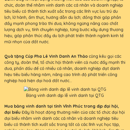
chức, đoàn thể nhằm vinh danh các cá nhân và doanh nghiệp
tiêu biểu có thành tích xuất sắc trong các lĩnh vực lưu trú du
lịch, lữ hành, ẩm thực, hướng dẫn du lịch; đồng thời góp phần
đẩy mạnh phong trào thi đua, không ngừng nâng cao chất
lượng dịch vụ, tính chuyên nghiệp, từng bước xây dựng thương
hiệu, góp phần thúc đẩy du lịch phát triển thành ngành kinh tế
mũi nhọn của đất nước.
Quà tặng Cúp Pha Lê Vinh Danh An Thảo
cũng kêu gọi các
công ty, đoàn thể, tổ chức hội thành viên cả nước đẩy mạnh thi
đua, phấn đấu để có nhiều cá nhân, doanh nghiệp đạt danh
hiệu tiêu biểu hàng năm, nâng cao trình độ phát triển công
nghiệp hoá hiện đại hoá đất nước...
Bảng vinh danh dịp lễ vinh danh tại QTG
Mua bảng vinh danh tại tỉnh Vĩnh Phúc trong dịp đại hội,
đại biểu
Đây là hoạt động thường niên của các tổ chức đại hội
đại biểu nhằm vinh danh các cá nhân và doanh nghiệp tiêu
biểu có thành tích xuất sắc trong tất cả các lĩnh vực học tập,