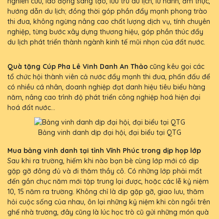
nghiên cứu, lao động sáng tạo, lưu trú du lịch, lữ hành, ẩm thực,
hướng dẫn du lịch; đồng thời góp phần đẩy mạnh phong trào
thi đua, không ngừng nâng cao chất lượng dịch vụ, tính chuyên
nghiệp, từng bước xây dựng thương hiệu, góp phần thúc đẩy
du lịch phát triển thành ngành kinh tế mũi nhọn của đất nước.
Quà tặng Cúp Pha Lê Vinh Danh An Thảo
cũng kêu gọi các
tổ chức hội thành viên cả nước đẩy mạnh thi đua, phấn đấu để
có nhiều cá nhân, doanh nghiệp đạt danh hiệu tiêu biểu hàng
năm, nâng cao trình độ phát triển công nghiệp hoá hiện đại
hoá đất nước...
Bảng vinh danh dịp đại hội, đại biểu tại QTG
Mua bảng vinh danh tại tỉnh Vĩnh Phúc trong dịp họp lớp
Sau khi ra trường, hiếm khi nào bạn bè cùng lớp mới có dịp
gặp gỡ đông đủ và đi thăm thầy cô. Có những lớp phải mất
đến gần chục năm mới tập trung lại được, hoặc các lễ kỷ niệm
10, 15 năm ra trường. Không chỉ là dịp gặp gỡ, giao lưu, thăm
hỏi cuộc sống của nhau, ôn lại những kỷ niệm khi còn ngồi trên
ghế nhà trường, đây cũng là lúc học trò cũ gửi những món quà