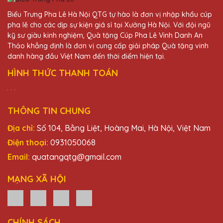
Biểu Trưng Pha Lê Hà Nội QTG tự hào là đơn vị nhập khẩu cúp
pha lê cho các dịp sự kiện giá sỉ tại Xưởng Hà Nội. Với đội ngũ
kỹ sư giàu kinh nghiệm, Quà tặng Cúp Pha Lê Vinh Danh An
Thảo khẳng định là đơn vị cung cấp giải pháp Quà tặng vinh
danh hàng đầu Việt Nam đến thời điểm hiện tại.
HÌNH THỨC THANH TOÁN
THÔNG TIN CHUNG
Địa chỉ:
Số 104, Bằng Liệt, Hoàng Mai, Hà Nội, Việt Nam
Điện thoại:
0931050068
Email:
quatangqtg@gmail.com
MẠNG XÃ HỘI
CHÍNH SÁCH