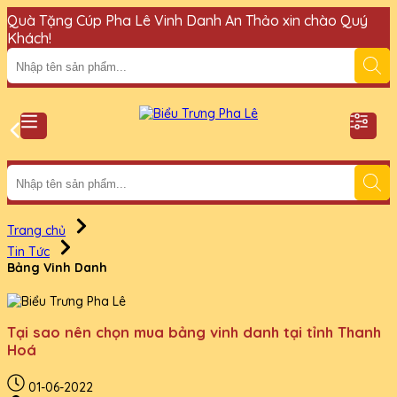
Quà Tặng Cúp Pha Lê Vinh Danh An Thảo xin chào Quý
Đ
Khách!
Trang chủ
Tin Tức
Bảng Vinh Danh
Tại sao nên chọn mua bảng vinh danh tại tỉnh Thanh
Hoá
01-06-2022