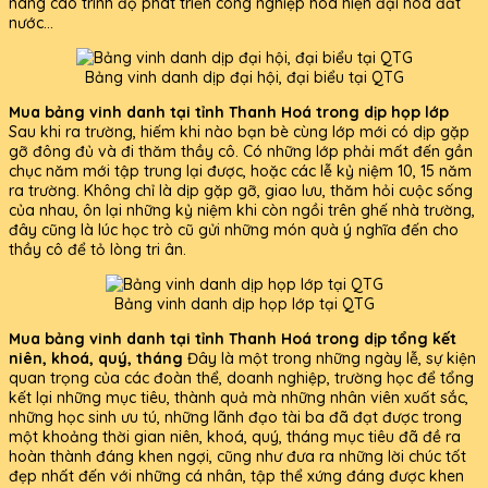
nâng cao trình độ phát triển công nghiệp hoá hiện đại hoá đất
nước...
Bảng vinh danh dịp đại hội, đại biểu tại QTG
Mua bảng vinh danh tại tỉnh Thanh Hoá trong dịp họp lớp
Sau khi ra trường, hiếm khi nào bạn bè cùng lớp mới có dịp gặp
gỡ đông đủ và đi thăm thầy cô. Có những lớp phải mất đến gần
chục năm mới tập trung lại được, hoặc các lễ kỷ niệm 10, 15 năm
ra trường. Không chỉ là dịp gặp gỡ, giao lưu, thăm hỏi cuộc sống
của nhau, ôn lại những kỷ niệm khi còn ngồi trên ghế nhà trường,
đây cũng là lúc học trò cũ gửi những món quà ý nghĩa đến cho
thầy cô để tỏ lòng tri ân.
Bảng vinh danh dịp họp lớp tại QTG
Mua bảng vinh danh tại tỉnh Thanh Hoá trong dịp tổng kết
niên, khoá, quý, tháng
Đây là một trong những ngày lễ, sự kiện
quan trọng của các đoàn thể, doanh nghiệp, trường học để tổng
kết lại những mục tiêu, thành quả mà những nhân viên xuất sắc,
những học sinh ưu tú, những lãnh đạo tài ba đã đạt được trong
một khoảng thời gian niên, khoá, quý, tháng mục tiêu đã đề ra
hoàn thành đáng khen ngợi, cũng như đưa ra những lời chúc tốt
đẹp nhất đến với những cá nhân, tập thể xứng đáng được khen