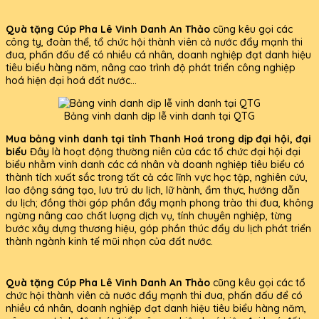
Quà tặng Cúp Pha Lê Vinh Danh An Thảo
cũng kêu gọi các
công ty, đoàn thể, tổ chức hội thành viên cả nước đẩy mạnh thi
đua, phấn đấu để có nhiều cá nhân, doanh nghiệp đạt danh hiệu
tiêu biểu hàng năm, nâng cao trình độ phát triển công nghiệp
hoá hiện đại hoá đất nước...
Bảng vinh danh dịp lễ vinh danh tại QTG
Mua bảng vinh danh tại tỉnh Thanh Hoá trong dịp đại hội, đại
biểu
Đây là hoạt động thường niên của các tổ chức đại hội đại
biểu nhằm vinh danh các cá nhân và doanh nghiệp tiêu biểu có
thành tích xuất sắc trong tất cả các lĩnh vực học tập, nghiên cứu,
lao động sáng tạo, lưu trú du lịch, lữ hành, ẩm thực, hướng dẫn
du lịch; đồng thời góp phần đẩy mạnh phong trào thi đua, không
ngừng nâng cao chất lượng dịch vụ, tính chuyên nghiệp, từng
bước xây dựng thương hiệu, góp phần thúc đẩy du lịch phát triển
thành ngành kinh tế mũi nhọn của đất nước.
Quà tặng Cúp Pha Lê Vinh Danh An Thảo
cũng kêu gọi các tổ
chức hội thành viên cả nước đẩy mạnh thi đua, phấn đấu để có
nhiều cá nhân, doanh nghiệp đạt danh hiệu tiêu biểu hàng năm,