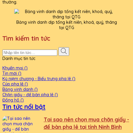
thưởng.
Bảng vinh danh dịp tổng kết niên, khoá, quý, tháng
tại QTG
Tìm kiếm tin tức
Danh mục tin tức
Khyến mại ()
Tin mới ()
Kỷ niệm chương - Biểu trưng pha lê ()
Cúp pha lê ()
Bảng vinh danh ()
Chặn giấy - để bàn pha lê ()
Đồng hồ ()
Tin tức nổi bật
Tại sao nên chọn mua chặn giấy -
để bàn pha lê tại tỉnh Ninh Bình