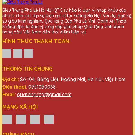
Biểu Trưng Pha Lê Hà Nội QTG tự hào là đơn vị nhập khẩu cúp
pha lê cho các dịp sự kiện giá sỉ tại Xưởng Hà Nội. Với đội ngũ kỹ
sư giàu kinh nghiệm, Quà tặng Cúp Pha Lê Vinh Danh An Thảo
khẳng định là đơn vị cung cấp giải pháp Quà tặng vinh danh
hàng đầu Việt Nam đến thời điểm hiện tại.
HÌNH THỨC THANH TOÁN
THÔNG TIN CHUNG
Địa chỉ:
Số 104, Bằng Liệt, Hoàng Mai, Hà Nội, Việt Nam
Điện thoại:
0931050068
Email:
quatangqtg@gmail.com
MẠNG XÃ HỘI
CHÍNH SÁCH