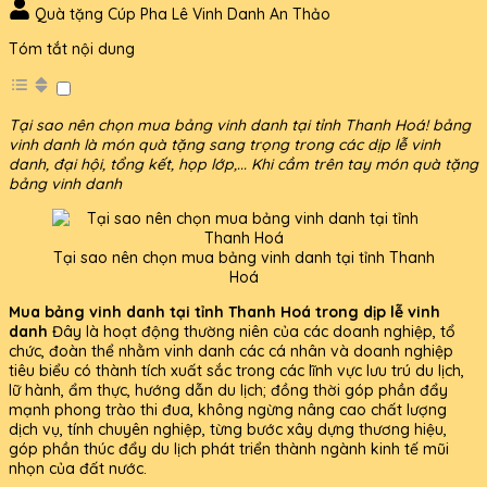
Quà tặng Cúp Pha Lê Vinh Danh An Thảo
Tóm tắt nội dung
Tại sao nên chọn mua bảng vinh danh tại tỉnh Thanh Hoá! bảng
vinh danh là món quà tặng sang trọng trong các dịp lễ vinh
danh, đại hội, tổng kết, họp lớp,... Khi cầm trên tay món quà tặng
bảng vinh danh
Tại sao nên chọn mua bảng vinh danh tại tỉnh Thanh
Hoá
Mua bảng vinh danh tại tỉnh Thanh Hoá trong dịp lễ vinh
danh
Đây là hoạt động thường niên của các doanh nghiệp, tổ
chức, đoàn thể nhằm vinh danh các cá nhân và doanh nghiệp
tiêu biểu có thành tích xuất sắc trong các lĩnh vực lưu trú du lịch,
lữ hành, ẩm thực, hướng dẫn du lịch; đồng thời góp phần đẩy
mạnh phong trào thi đua, không ngừng nâng cao chất lượng
dịch vụ, tính chuyên nghiệp, từng bước xây dựng thương hiệu,
góp phần thúc đẩy du lịch phát triển thành ngành kinh tế mũi
nhọn của đất nước.