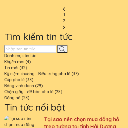
1
2
Tìm kiếm tin tức
Danh mục tin tức
Khyến mại (4)
Tin mới (32)
Kỷ niệm chương - Biểu trưng pha lê (37)
Cúp pha lê (38)
Bảng vinh danh (29)
Chặn giấy - để bàn pha lê (28)
Đồng hồ (28)
Tin tức nổi bật
Tại sao nên chọn mua đồng hồ
treo tường tại tỉnh Hải Dương