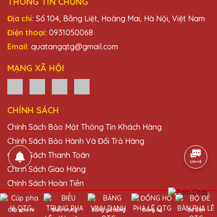
THÔNG TIN CHUNG
Địa chỉ:
Số 104, Bằng Liệt, Hoàng Mai, Hà Nội, Việt Nam
Điện thoại:
0931050068
Email:
quatangqtg@gmail.com
MẠNG XÃ HỘI
CHÍNH SÁCH
Chính Sách Bảo Mật Thông Tin Khách Hàng
Chính Sách Bảo Hành Và Đổi Trả Hàng
Chính Sách Thanh Toán
Chính Sách Giao Hàng
Chính Sách Hoàn Tiền
HƯỚNG DẪN
Cúp pha lê
Biểu trưng
Bảng gỗ đồng
Đồng hồ
Để bàn