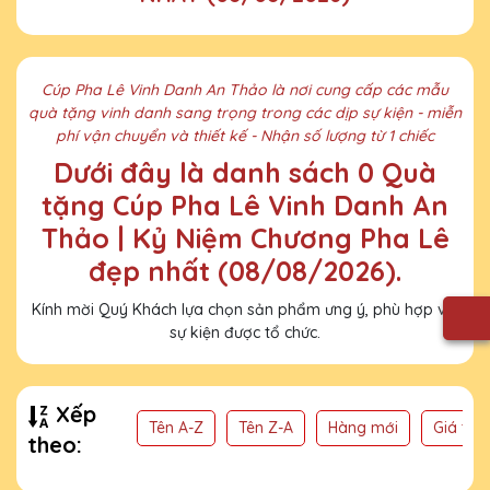
Cúp Pha Lê Vinh Danh An Thảo là nơi cung cấp các mẫu
quà tặng vinh danh sang trọng trong các dịp sự kiện - miễn
phí vận chuyển và thiết kế - Nhận số lượng từ 1 chiếc
Dưới đây là danh sách 0 Quà
tặng Cúp Pha Lê Vinh Danh An
Thảo | Kỷ Niệm Chương Pha Lê
đẹp nhất (08/08/2026).
Kính mời Quý Khách lựa chọn sản phẩm ưng ý, phù hợp với
sự kiện được tổ chức.
Xếp
Tên A-Z
Tên Z-A
Hàng mới
Giá thấ
theo: